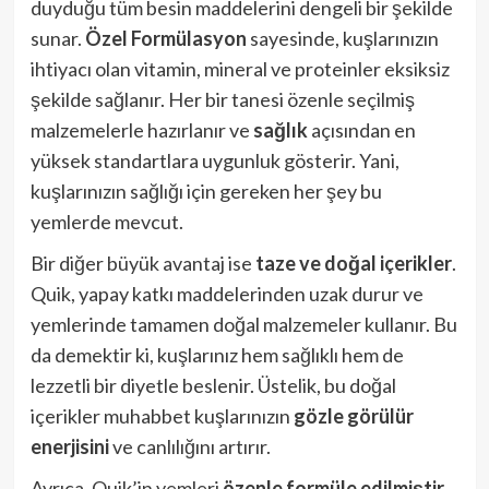
duyduğu tüm besin maddelerini dengeli bir şekilde
sunar.
Özel Formülasyon
sayesinde, kuşlarınızın
ihtiyacı olan vitamin, mineral ve proteinler eksiksiz
şekilde sağlanır. Her bir tanesi özenle seçilmiş
malzemelerle hazırlanır ve
sağlık
açısından en
yüksek standartlara uygunluk gösterir. Yani,
kuşlarınızın sağlığı için gereken her şey bu
yemlerde mevcut.
Bir diğer büyük avantaj ise
taze ve doğal içerikler
.
Quik, yapay katkı maddelerinden uzak durur ve
yemlerinde tamamen doğal malzemeler kullanır. Bu
da demektir ki, kuşlarınız hem sağlıklı hem de
lezzetli bir diyetle beslenir. Üstelik, bu doğal
içerikler muhabbet kuşlarınızın
gözle görülür
enerjisini
ve canlılığını artırır.
Ayrıca, Quik’in yemleri
özenle formüle edilmiştir