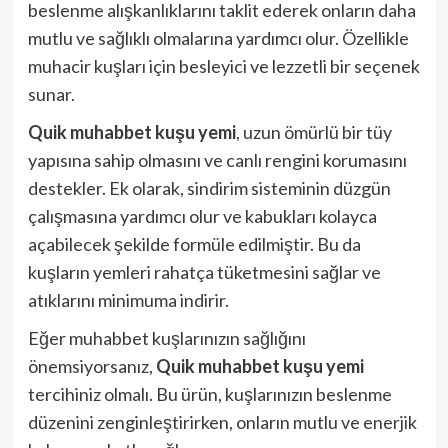
beslenme alışkanlıklarını taklit ederek onların daha
mutlu ve sağlıklı olmalarına yardımcı olur. Özellikle
muhacir kuşları için besleyici ve lezzetli bir seçenek
sunar.
Quik muhabbet kuşu yemi
, uzun ömürlü bir tüy
yapısına sahip olmasını ve canlı rengini korumasını
destekler. Ek olarak, sindirim sisteminin düzgün
çalışmasına yardımcı olur ve kabukları kolayca
açabilecek şekilde formüle edilmiştir. Bu da
kuşların yemleri rahatça tüketmesini sağlar ve
atıklarını minimuma indirir.
Eğer muhabbet kuşlarınızın sağlığını
önemsiyorsanız,
Quik muhabbet kuşu yemi
tercihiniz olmalı. Bu ürün, kuşlarınızın beslenme
düzenini zenginleştirirken, onların mutlu ve enerjik