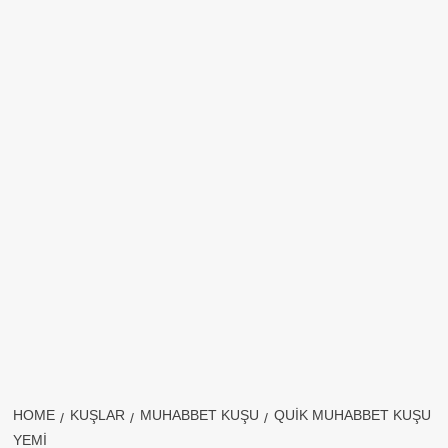
HOME
KUŞLAR
MUHABBET KUŞU
QUIK MUHABBET KUŞU
YEMI