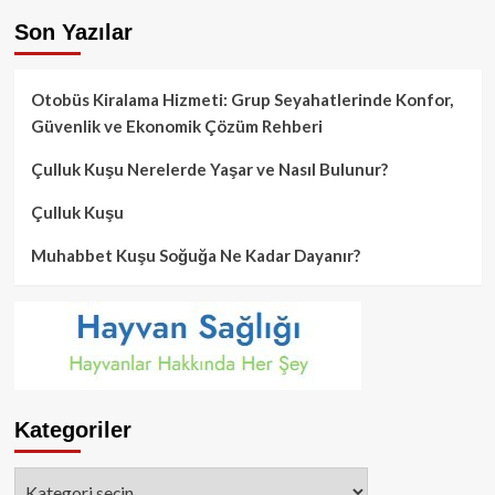
Son Yazılar
Otobüs Kiralama Hizmeti: Grup Seyahatlerinde Konfor,
Güvenlik ve Ekonomik Çözüm Rehberi
Çulluk Kuşu Nerelerde Yaşar ve Nasıl Bulunur?
Çulluk Kuşu
Muhabbet Kuşu Soğuğa Ne Kadar Dayanır?
Kategoriler
Kategoriler