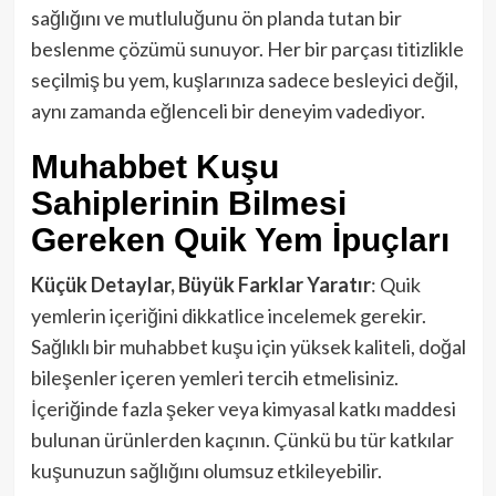
sağlığını ve mutluluğunu ön planda tutan bir
beslenme çözümü sunuyor. Her bir parçası titizlikle
seçilmiş bu yem, kuşlarınıza sadece besleyici değil,
aynı zamanda eğlenceli bir deneyim vadediyor.
Muhabbet Kuşu
Sahiplerinin Bilmesi
Gereken Quik Yem İpuçları
Küçük Detaylar, Büyük Farklar Yaratır
: Quik
yemlerin içeriğini dikkatlice incelemek gerekir.
Sağlıklı bir muhabbet kuşu için yüksek kaliteli, doğal
bileşenler içeren yemleri tercih etmelisiniz.
İçeriğinde fazla şeker veya kimyasal katkı maddesi
bulunan ürünlerden kaçının. Çünkü bu tür katkılar
kuşunuzun sağlığını olumsuz etkileyebilir.