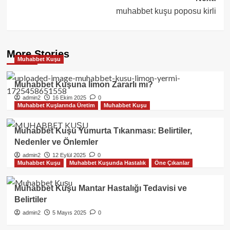
muhabbet kuşu poposu kirli
More Stories
Muhabbet Kuşu
Muhabbet Kuşuna limon Zararlı mı?
admin2
16 Ekim 2025
0
Muhabbet Kuşlarında Üretim
Muhabbet Kuşu
Muhabbet Kuşu Yumurta Tıkanması: Belirtiler,
Nedenler ve Önlemler
admin2
12 Eylül 2025
0
Muhabbet Kuşu
Muhabbet Kuşunda Hastalık
Öne Çıkanlar
Muhabbet Kuşu Mantar Hastalığı Tedavisi ve
Belirtiler
admin2
5 Mayıs 2025
0