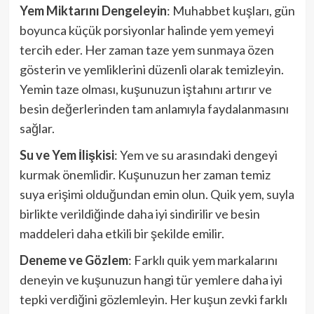
Yem Miktarını Dengeleyin
: Muhabbet kuşları, gün
boyunca küçük porsiyonlar halinde yem yemeyi
tercih eder. Her zaman taze yem sunmaya özen
gösterin ve yemliklerini düzenli olarak temizleyin.
Yemin taze olması, kuşunuzun iştahını artırır ve
besin değerlerinden tam anlamıyla faydalanmasını
sağlar.
Su ve Yem İlişkisi
: Yem ve su arasındaki dengeyi
kurmak önemlidir. Kuşunuzun her zaman temiz
suya erişimi olduğundan emin olun. Quik yem, suyla
birlikte verildiğinde daha iyi sindirilir ve besin
maddeleri daha etkili bir şekilde emilir.
Deneme ve Gözlem
: Farklı quik yem markalarını
deneyin ve kuşunuzun hangi tür yemlere daha iyi
tepki verdiğini gözlemleyin. Her kuşun zevki farklı