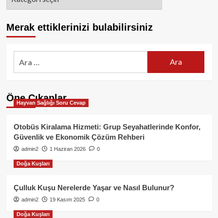
Merak ettiklerinizi bulabilirsiniz
Arama:
Öne Çıkanlar
Hayvan Sağlığı Soru Cevap
Otobüs Kiralama Hizmeti: Grup Seyahatlerinde Konfor,
Güvenlik ve Ekonomik Çözüm Rehberi
admin2
1 Haziran 2026
0
Doğa Kuşları
Çulluk Kuşu Nerelerde Yaşar ve Nasıl Bulunur?
admin2
19 Kasım 2025
0
Doğa Kuşları