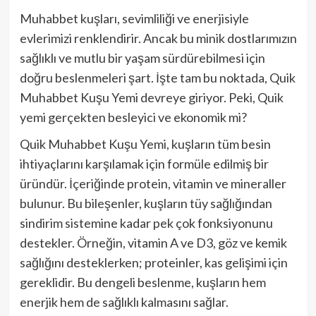
Muhabbet kuşları, sevimliliği ve enerjisiyle
evlerimizi renklendirir. Ancak bu minik dostlarımızın
sağlıklı ve mutlu bir yaşam sürdürebilmesi için
doğru beslenmeleri şart. İşte tam bu noktada, Quik
Muhabbet Kuşu Yemi devreye giriyor. Peki, Quik
yemi gerçekten besleyici ve ekonomik mi?
Quik Muhabbet Kuşu Yemi, kuşların tüm besin
ihtiyaçlarını karşılamak için formüle edilmiş bir
üründür. İçeriğinde protein, vitamin ve mineraller
bulunur. Bu bileşenler, kuşların tüy sağlığından
sindirim sistemine kadar pek çok fonksiyonunu
destekler. Örneğin, vitamin A ve D3, göz ve kemik
sağlığını desteklerken; proteinler, kas gelişimi için
gereklidir. Bu dengeli beslenme, kuşların hem
enerjik hem de sağlıklı kalmasını sağlar.