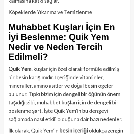
kalmasına katkı sağlar.
Köpeklerde Yıkanma ve Temizlenme
Muhabbet Kuşları İçin En
İyi Beslenme: Quik Yem
Nedir ve Neden Tercih
Edilmeli?
Quik Yem,
kuşlar için özel olarak formüle edilmiş
bir besin karışımıdır. İçeriğinde vitaminler,
mineraller, amino asitler ve doğal besin ögeleri
bulunur. Tıpkı bizim için dengeli bir öğünün önem
taşıdığı gibi, muhabbet kuşları için de dengeli bir
beslenme şart. İşte Quik Yem’in bu dengeyi
sağlamada nasıl etkili olduğuna dair bazı nedenler.
İlk olarak, Quik Yem’in
besin içeriği
oldukça zengin