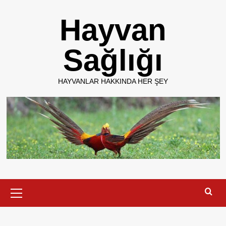
Skip
Hayvan
to
content
Sağlığı
HAYVANLAR HAKKINDA HER ŞEY
Primary
Menu