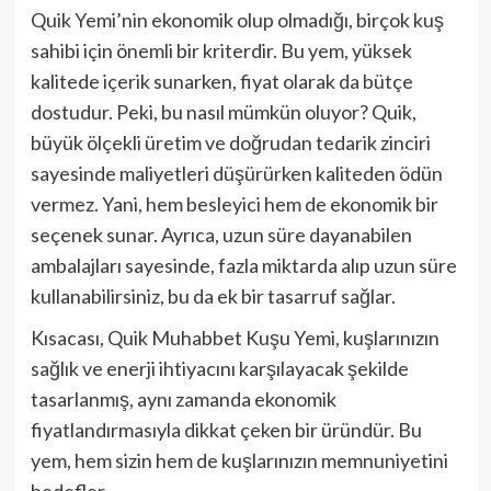
Quik Yemi’nin ekonomik olup olmadığı, birçok kuş
sahibi için önemli bir kriterdir. Bu yem, yüksek
kalitede içerik sunarken, fiyat olarak da bütçe
dostudur. Peki, bu nasıl mümkün oluyor? Quik,
büyük ölçekli üretim ve doğrudan tedarik zinciri
sayesinde maliyetleri düşürürken kaliteden ödün
vermez. Yani, hem besleyici hem de ekonomik bir
seçenek sunar. Ayrıca, uzun süre dayanabilen
ambalajları sayesinde, fazla miktarda alıp uzun süre
kullanabilirsiniz, bu da ek bir tasarruf sağlar.
Kısacası, Quik Muhabbet Kuşu Yemi, kuşlarınızın
sağlık ve enerji ihtiyacını karşılayacak şekilde
tasarlanmış, aynı zamanda ekonomik
fiyatlandırmasıyla dikkat çeken bir üründür. Bu
yem, hem sizin hem de kuşlarınızın memnuniyetini