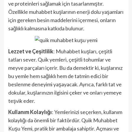
ve proteinleri sağlamak için tasarlanmıştır.
Özellikle muhabbet kuşlarının enerji dolu yaşamları
için gereken besin maddelerini içermesi, onların
sağlıklı kalmasına katkıda bulunur.
Lezzet ve Çeşitlilik
: Muhabbet kuşları, çeşitli
tatları sever. Quik yemleri, çeşitli tohumlar ve
meyve parçaları içerir. Bu da demektir ki, kuşlarınız
bu yemle hem sağlıklı hem de tatmin edici bir
beslenme deneyimi yaşayacak. Ayrıca, farklı tat ve
dokular, kuşlarınızın ilgisini çeker ve onları yemeye
teşvik eder.
Kullanım Kolaylığı
: Yemlerinizi seçerken, kullanım
kolaylığı da önemli bir faktördür. Quik Muhabbet
Kuşu Yemi, pratik bir ambalaja sahiptir. Açması ve