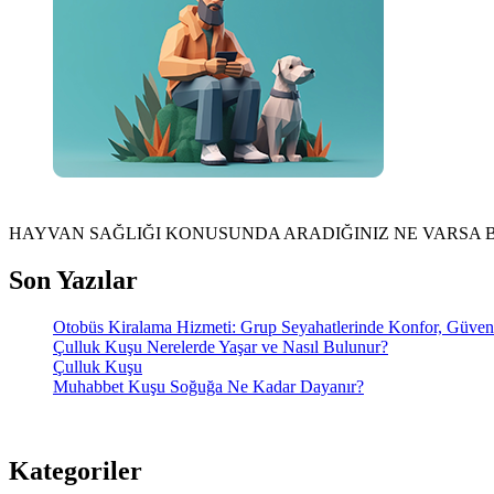
HAYVAN SAĞLIĞI KONUSUNDA ARADIĞINIZ NE VARSA 
Son Yazılar
Otobüs Kiralama Hizmeti: Grup Seyahatlerinde Konfor, Güve
Çulluk Kuşu Nerelerde Yaşar ve Nasıl Bulunur?
Çulluk Kuşu
Muhabbet Kuşu Soğuğa Ne Kadar Dayanır?
Kategoriler