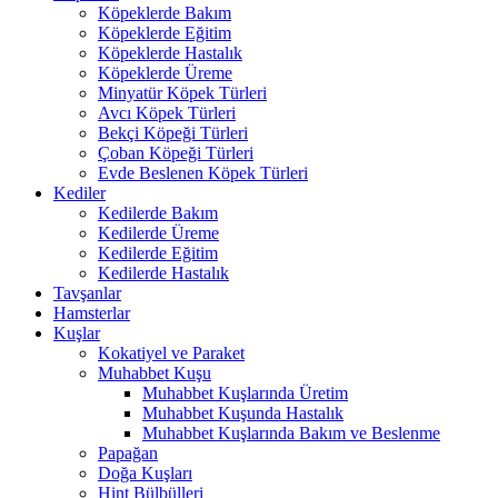
Köpeklerde Bakım
Köpeklerde Eğitim
Köpeklerde Hastalık
Köpeklerde Üreme
Minyatür Köpek Türleri
Avcı Köpek Türleri
Bekçi Köpeği Türleri
Çoban Köpeği Türleri
Evde Beslenen Köpek Türleri
Kediler
Kedilerde Bakım
Kedilerde Üreme
Kedilerde Eğitim
Kedilerde Hastalık
Tavşanlar
Hamsterlar
Kuşlar
Kokatiyel ve Paraket
Muhabbet Kuşu
Muhabbet Kuşlarında Üretim
Muhabbet Kuşunda Hastalık
Muhabbet Kuşlarında Bakım ve Beslenme
Papağan
Doğa Kuşları
Hint Bülbülleri