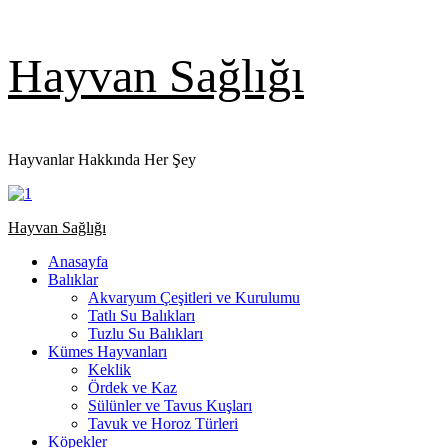
Skip
Hayvan Sağlığı
to
content
Hayvanlar Hakkında Her Şey
Primary
Hayvan Sağlığı
Menu
Anasayfa
Balıklar
Akvaryum Çeşitleri ve Kurulumu
Tatlı Su Balıkları
Tuzlu Su Balıkları
Kümes Hayvanları
Keklik
Ördek ve Kaz
Sülünler ve Tavus Kuşları
Tavuk ve Horoz Türleri
Köpekler