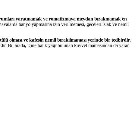
lı durumları yaratmamak ve romatizmaya meydan bırakmamak en
havalarda banyo yapmasına izin verilmemesi, geceleri ıslak ve nemli
tülü olması ve kafesin nemli bırakılmaması yerinde bir tedbirdir.
elidir. Bu arada, içine balık yağı bulunan kuvvet mamasından da yarar