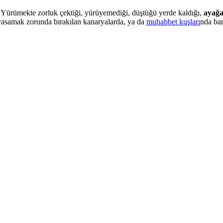
. Yürümekte zorluk çektiği, yürüyemediği, düştüğü yerde kaldığı,
ayağa
yasamak zorunda bırakılan kanaryalarda, ya da
muhabbet kuşları
nda ban