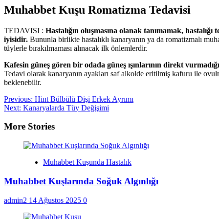
Muhabbet Kuşu Romatizma Tedavisi
TEDAVISI :
Hastalığın oluşmasına olanak tanımamak, hastalığı
iyisidir.
Bununla birlikte hastalıklı kanaryanın ya da romatizmalı muh
tüylerle bırakılmaması alınacak ilk önlemlerdir.
Kafesin güneş gören bir odada güneş ışınlarının direkt vurmadığı 
Tedavi olarak kanaryanın ayakları saf alkolde eritilmiş kafuru ile ovu
beklenebilir.
Post
Previous:
Hint Bülbülü Dişi Erkek Ayrımı
Next:
Kanaryalarda Tüy Değişimi
navigation
More Stories
Muhabbet Kuşunda Hastalık
Muhabbet Kuşlarında Soğuk Algınlığı
admin2
14 Ağustos 2025
0