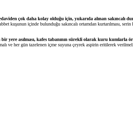
 tedaviden çok daha kolay olduğu için, yukarıda alınan sakınca
abbet kuşunun içinde bulunduğu sakıncalı ortamdan kurtarılması, serin 
bir yere asılması, kafes tabanının sürekli olarak kuru kumlarla ör
lmalı ve her gün tazelenen içme suyuna çeyrek aspirin eritilerek verilm