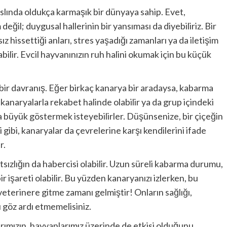
, aslında oldukça karmaşık bir dünyaya sahip. Evet,
ğil; duygusal hallerinin bir yansıması da diyebiliriz. Bir
 hissettiği anları, stres yaşadığı zamanları ya da iletişim
bilir. Evcil hayvanınızın ruh halini okumak için bu küçük
bir davranış. Eğer birkaç kanarya bir aradaysa, kabarma
r kanaryalarla rekabet halinde olabilir ya da grup içindeki
ha büyük göstermek isteyebilirler. Düşünsenize, bir çiçeğin
gibi, kanaryalar da çevrelerine karşı kendilerini ifade
r.
sızlığın da habercisi olabilir. Uzun süreli kabarma durumu,
ir işareti olabilir. Bu yüzden kanaryanızı izlerken, bu
veterinere gitme zamanı gelmiştir! Onların sağlığı,
ı göz ardı etmemelisiniz.
rımızın, hayvanlarımız üzerinde de etkisi olduğunu