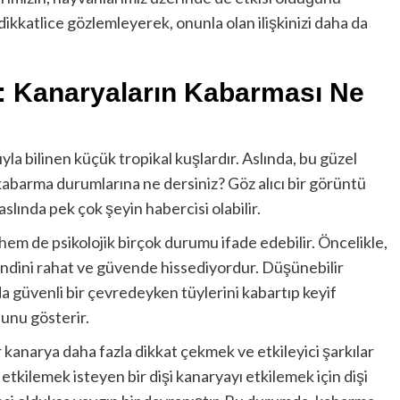
ikkatlice gözlemleyerek, onunla olan ilişkinizi daha da
r: Kanaryaların Kabarması Ne
yla bilinen küçük tropikal kuşlardır. Aslında, bu güzel
kabarma durumlarına ne dersiniz? Göz alıcı bir görüntü
slında pek çok şeyin habercisi olabilir.
 hem de psikolojik birçok durumu ifade edebilir. Öncelikle,
kendini rahat ve güvende hissediyordur. Düşünebilir
 da güvenli bir çevredeyken tüylerini kabartıp keyif
ğunu gösterir.
r kanarya daha fazla dikkat çekmek ve etkileyici şarkılar
etkilemek isteyen bir dişi kanaryayı etkilemek için dişi