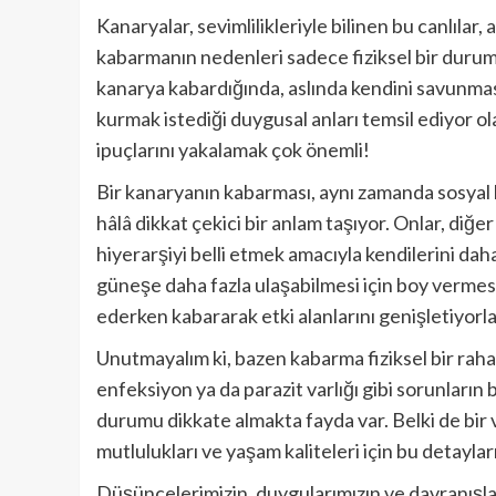
Kanaryalar, sevimlilikleriyle bilinen bu canlılar
kabarmanın nedenleri sadece fiziksel bir durum de
kanarya kabardığında, aslında kendini savunmasız
kurmak istediği duygusal anları temsil ediyor ola
ipuçlarını yakalamak çok önemli!
Bir kanaryanın kabarması, aynı zamanda sosyal 
hâlâ dikkat çekici bir anlam taşıyor. Onlar, diğe
hiyerarşiyi belli etmek amacıyla kendilerini da
güneşe daha fazla ulaşabilmesi için boy vermesi 
ederken kabararak etki alanlarını genişletiyorla
Unutmayalım ki, bazen kabarma fiziksel bir rahat
enfeksiyon ya da parazit varlığı gibi sorunların b
durumu dikkate almakta fayda var. Belki de bir 
mutlulukları ve yaşam kaliteleri için bu detaylar
Düşüncelerimizin, duygularımızın ve davranışla