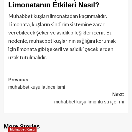
Limonatanın Etkileri Nasıl?
Muhabbet kuşları limonatadan kaçınmalıdır.
Limonata, kuşların sindirim sistemine zarar
verebilecek şeker ve asidik bileşikler içerir. Bu
nedenle, muhacbet kuşlarının sağlığını korumak
için limonata gibi şekerli ve asidik içeceklerden
uzak tutulmalıdır.
Post
Previous:
muhabbet kuşu latince ismi
navigation
Next:
muhabbet kuşu limonlu su içer mi
More Stories
Muhabbet Kuşu