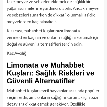
taze meyve ve sebzeler eklemek de sağlıklı bir
yaşam sürmelerine yardımcı olabilir. Ancak, meyve
ve sebzeleri sunarken de dikkatli olunmalı, asidik
meyvelerden kaçınılmalıdır.
Kısacası, muhabbet kuşlarınıza limonata
vermekten kaçının ve onların sağlığını korumak için
doğal ve güvenli alternatifleri tercih edin.
Kaz Avcılığı
Limonata ve Muhabbet
Kuşları: Sağlık Riskleri ve
Güvenli Alternatifler
Muhabbet kuşları evcil hayvanlar arasında popüler
seçimlerdir, ama onların sağlığını korumak için bazı
detaylara dikkat etmek gerekiyor. Özellikle