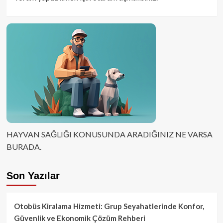
HAYVAN SAĞLIĞI KONUSUNDA ARADIĞINIZ NE VARSA
BURADA.
Son Yazılar
Otobüs Kiralama Hizmeti: Grup Seyahatlerinde Konfor,
Güvenlik ve Ekonomik Çözüm Rehberi