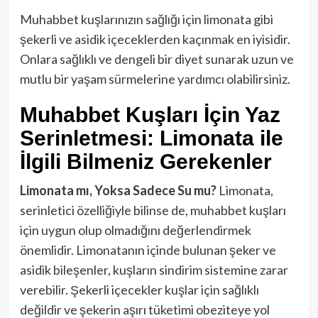
Muhabbet kuşlarınızın sağlığı için limonata gibi
şekerli ve asidik içeceklerden kaçınmak en iyisidir.
Onlara sağlıklı ve dengeli bir diyet sunarak uzun ve
mutlu bir yaşam sürmelerine yardımcı olabilirsiniz.
Muhabbet Kuşları İçin Yaz
Serinletmesi: Limonata ile
İlgili Bilmeniz Gerekenler
Limonata mı, Yoksa Sadece Su mu?
Limonata,
serinletici özelliğiyle bilinse de, muhabbet kuşları
için uygun olup olmadığını değerlendirmek
önemlidir. Limonatanın içinde bulunan şeker ve
asidik bileşenler, kuşların sindirim sistemine zarar
verebilir. Şekerli içecekler kuşlar için sağlıklı
değildir ve şekerin aşırı tüketimi obeziteye yol