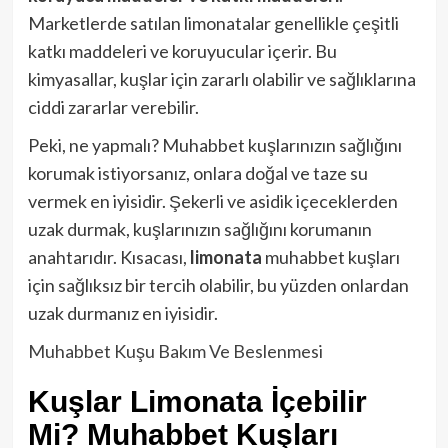
Marketlerde satılan limonatalar genellikle çeşitli
katkı maddeleri ve koruyucular içerir. Bu
kimyasallar, kuşlar için zararlı olabilir ve sağlıklarına
ciddi zararlar verebilir.
Peki, ne yapmalı? Muhabbet kuşlarınızın sağlığını
korumak istiyorsanız, onlara doğal ve taze su
vermek en iyisidir. Şekerli ve asidik içeceklerden
uzak durmak, kuşlarınızın sağlığını korumanın
anahtarıdır. Kısacası,
limonata
muhabbet kuşları
için sağlıksız bir tercih olabilir, bu yüzden onlardan
uzak durmanız en iyisidir.
Muhabbet Kuşu Bakım Ve Beslenmesi
Kuşlar Limonata İçebilir
Mi? Muhabbet Kuşları