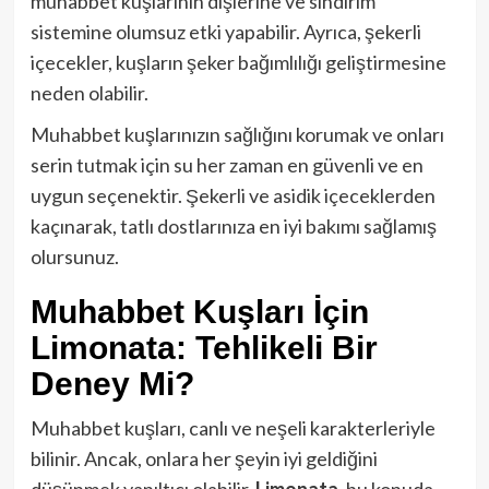
muhabbet kuşlarının dişlerine ve sindirim
sistemine olumsuz etki yapabilir. Ayrıca, şekerli
içecekler, kuşların şeker bağımlılığı geliştirmesine
neden olabilir.
Muhabbet kuşlarınızın sağlığını korumak ve onları
serin tutmak için su her zaman en güvenli ve en
uygun seçenektir. Şekerli ve asidik içeceklerden
kaçınarak, tatlı dostlarınıza en iyi bakımı sağlamış
olursunuz.
Muhabbet Kuşları İçin
Limonata: Tehlikeli Bir
Deney Mi?
Muhabbet kuşları, canlı ve neşeli karakterleriyle
bilinir. Ancak, onlara her şeyin iyi geldiğini