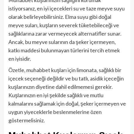
Muhabbet kuşlarınızın sağlığını korumak
istiyorsanız, en iyi içecekleri su ve taze meyve suyu
olarak belirleyebilirsiniz. Elma suyu gibi doğal
meyve suları, kuşların severek tüketebileceği ve
sağlıklarına zarar vermeyecek alternatifler sunar.
Ancak, bu meyve sularının da şeker içermeyen,
katkı maddesi bulunmayan türlerini tercih etmek
en iyisidir.
Özetle, muhabbet kuşları için limonata, sağlıklı bir
içecek seçeneği değildir ve bu tatlı, asidik içeceğin
kuşlarınızın diyetine dahil edilmemesi gerekir.
Kuşlarınızın en iyi şekilde sağlıklı ve mutlu
kalmalarını sağlamak için doğal, şeker içermeyen ve
uygun yiyeceklerle beslenmelerine özen
göstermelisiniz.