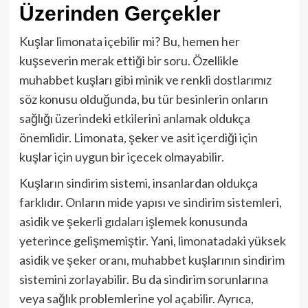
Üzerinden Gerçekler
Kuşlar limonata içebilir mi? Bu, hemen her
kuşseverin merak ettiği bir soru. Özellikle
muhabbet kuşları gibi minik ve renkli dostlarımız
söz konusu olduğunda, bu tür besinlerin onların
sağlığı üzerindeki etkilerini anlamak oldukça
önemlidir. Limonata, şeker ve asit içerdiği için
kuşlar için uygun bir içecek olmayabilir.
Kuşların sindirim sistemi, insanlardan oldukça
farklıdır. Onların mide yapısı ve sindirim sistemleri,
asidik ve şekerli gıdaları işlemek konusunda
yeterince gelişmemiştir. Yani, limonatadaki yüksek
asidik ve şeker oranı, muhabbet kuşlarının sindirim
sistemini zorlayabilir. Bu da sindirim sorunlarına
veya sağlık problemlerine yol açabilir. Ayrıca,