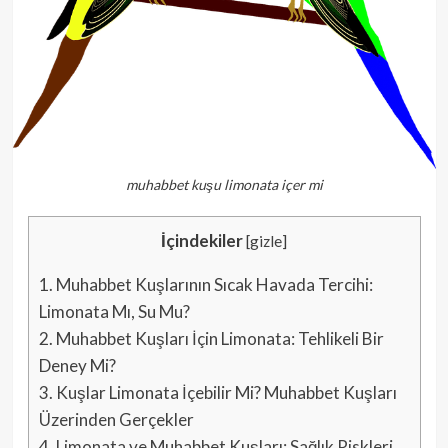
muhabbet kuşu limonata içer mi
İçindekiler
[
gizle
]
1.
Muhabbet Kuşlarının Sıcak Havada Tercihi:
Limonata Mı, Su Mu?
2.
Muhabbet Kuşları İçin Limonata: Tehlikeli Bir
Deney Mi?
3.
Kuşlar Limonata İçebilir Mi? Muhabbet Kuşları
Üzerinden Gerçekler
4.
Limonata ve Muhabbet Kuşları: Sağlık Riskleri