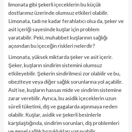
limonata gibi şekerli içeceklerin bu küçük
dostlarımız üzerinde olumsuz etkileri olabilir.
Limonata, tadı ne kadar ferahlatıcı olsa da, şeker ve
asit içeriği sayesinde kuşlar için problem
yaratabilir. Peki, muhabbet kuşlarının sağlığı
açısından bu içeceğin riskleri nelerdir?
Limonata, yüksek miktarda şeker ve asit içerir.
Şeker, kuşların sindirim sistemini olumsuz
etkileyebilir. Şekerin sindirilmesi zor olabilir ve bu,
obeziteye veya diğer sağlık sorunlarına yol açabilir.
Asit ise, kuşların hassas mide ve sindirim sistemine
zarar verebilir. Ayrıca, bu asidik içeceklerin uzun
süreli tüketimi, diş ve gagalarda aşınmaya neden
olabilir. Kuşlar, asidik ve şekerli besinlerle
karşılaştığında, sindirim sorunları, diş problemleri
ve genel sağlık bozuklukları yaşayabilir.