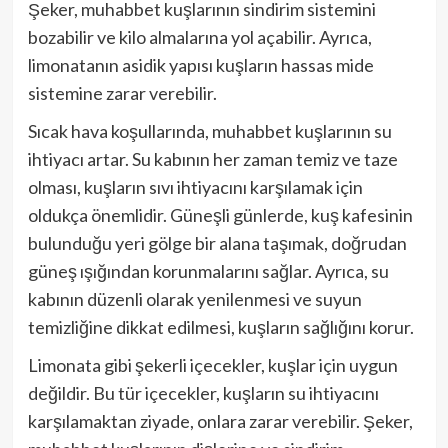
Şeker, muhabbet kuşlarının sindirim sistemini
bozabilir ve kilo almalarına yol açabilir. Ayrıca,
limonatanın asidik yapısı kuşların hassas mide
sistemine zarar verebilir.
Sıcak hava koşullarında, muhabbet kuşlarının su
ihtiyacı artar. Su kabının her zaman temiz ve taze
olması, kuşların sıvı ihtiyacını karşılamak için
oldukça önemlidir. Güneşli günlerde, kuş kafesinin
bulunduğu yeri gölge bir alana taşımak, doğrudan
güneş ışığından korunmalarını sağlar. Ayrıca, su
kabının düzenli olarak yenilenmesi ve suyun
temizliğine dikkat edilmesi, kuşların sağlığını korur.
Limonata gibi şekerli içecekler, kuşlar için uygun
değildir. Bu tür içecekler, kuşların su ihtiyacını
karşılamaktan ziyade, onlara zarar verebilir. Şeker,