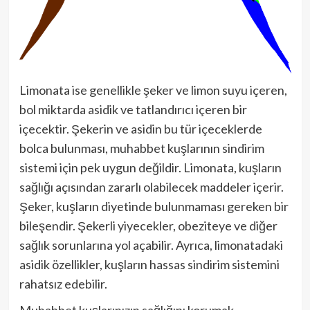
Limonata ise genellikle şeker ve limon suyu içeren,
bol miktarda asidik ve tatlandırıcı içeren bir
içecektir. Şekerin ve asidin bu tür içeceklerde
bolca bulunması, muhabbet kuşlarının sindirim
sistemi için pek uygun değildir. Limonata, kuşların
sağlığı açısından zararlı olabilecek maddeler içerir.
Şeker, kuşların diyetinde bulunmaması gereken bir
bileşendir. Şekerli yiyecekler, obeziteye ve diğer
sağlık sorunlarına yol açabilir. Ayrıca, limonatadaki
asidik özellikler, kuşların hassas sindirim sistemini
rahatsız edebilir.