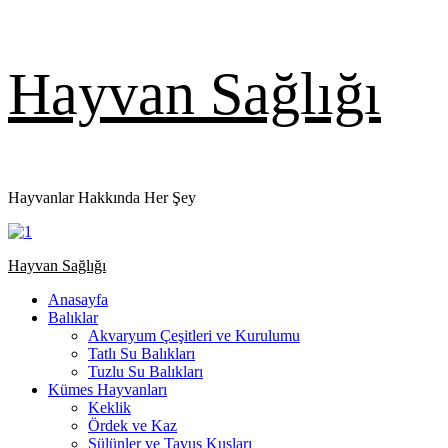
Skip
Hayvan Sağlığı
to
content
Hayvanlar Hakkında Her Şey
Primary
Hayvan Sağlığı
Menu
Anasayfa
Balıklar
Akvaryum Çeşitleri ve Kurulumu
Tatlı Su Balıkları
Tuzlu Su Balıkları
Kümes Hayvanları
Keklik
Ördek ve Kaz
Sülünler ve Tavus Kuşları