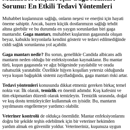
Sorunu: En Etkili Tedavi Yöntemleri
Muhabbet kuşlarınızın sağlığı, onların neşesi ve enerjisi için hayati
öneme sahiptir. Ancak, bazen küçük dostlarımızın sağlığı tehdit
altına girebilir ve bu durumda en yaygın sorunlardan biri gaga
mantarıdır.
Gaga mantarı
, muhabbet kuşlarının gagasında oluşan
beyaz, kabuklu lezyonlarla kendini gösterir ve tedavi edilmediğinde
ciddi sağlık sorunlarına yol açabilir.
Gaga mantarı nedir?
Bu sorun, genellikle Candida albicans adlı
mantarın neden olduğu bir enfeksiyondan kaynaklanır. Bu mantar
türü, kuşun gagasında ve ağız bölgesinde yayılabilir ve orada
rahatsızlık yaratabilir. Özellikle hijyen koşulları yetersiz olduğunda
veya kuşun bağışıklık sistemi zayıfladığında, gaga mantarı riski artar.
Tedavi yöntemleri
konusunda dikkat etmeniz gereken birkaç temel
nokta var. İlk olarak,
temizlik
en önemli adımdır. Kuş kafesini ve
tüm ekipmanları düzenli olarak temizleyin. Temizlik sırasında, doğal
ve kuş dostu temizleyiciler kullanmak en iyisidir. Bu, mantarın
yayılmasını engellemeye yardımcı olabilir.
Veteriner kontrolü
de oldukça önemlidir. Mantar enfeksiyonlarını
doğru bir şekilde teşhis edebilmek için bir veteriner hekimden
yardım almak en güvenilir yoldur. Veterineriniz, kuşunuza uygun