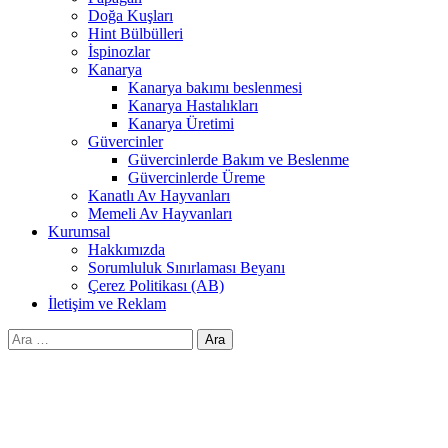
Doğa Kuşları
Hint Bülbülleri
İspinozlar
Kanarya
Kanarya bakımı beslenmesi
Kanarya Hastalıkları
Kanarya Üretimi
Güvercinler
Güvercinlerde Bakım ve Beslenme
Güvercinlerde Üreme
Kanatlı Av Hayvanları
Memeli Av Hayvanları
Kurumsal
Hakkımızda
Sorumluluk Sınırlaması Beyanı
Çerez Politikası (AB)
İletişim ve Reklam
Arama: