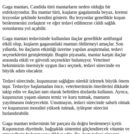
Gaga mantarı, Candida türü mantarların neden olduğu bir
enfeksiyondur. Bu mantar türü, kuşların gagalarında beyaz, kremsi
lezyonlar şeklinde kendini gösterir. Bu lezyonlar genellikle kuşun
beslenmesini zorlaştırır ve eğer tedavi edilmezse ciddi sağlık
sorunlarına yol açabilir.
Gaga mantarı tedavisinde kullanılan ilaçlar genellikle antifungal
etkili olup, kuşların gagasındaki mantarı öldürmeyi amaçlar. Son
yıllarda, bu ilaçların etkinliği üzerine yapılan araştırmalar, tedavi
seçeneklerini genişletmiştir. Bugün piyasada, mantar karşıtı ilaçlar
arasında etkili ve güvenli seçenekler bulunuyor. Veteriner
hekiminizin önerisiyle uygun ilacı seçmek, tedavi sürecinde en
büyük adım olacaktır.
Tedavi sürecinde, kuşunuzun sağlığını sürekli izlemek büyük önem
taşır. Tedaviye başlamadan önce, veterinerinizin önerilerini dikkatle
takip edin ve ilaçları tam olarak belirtilen dozlarda kullanın. Ayrıca,
kuşunuzun yaşam alanını temiz ve kuru tutmak, mantarın
yayılmasını önleyecektir. Unutmayın, tedavi sürecinde sabırlı olmak
ve kuşunuzun moralini yüksek tutmak, iyileşme sürecini
hızlandırabilir.
Gaga mantarı tedavisinin bir parçası da doğru beslenmeyi içerir.
Kuşunuzun diyetinde, bağışıklık sistemini güçlendirecek vitamin ve