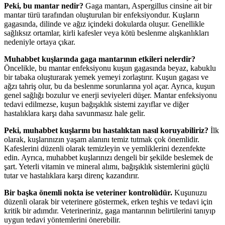
Peki, bu mantar nedir?
Gaga mantarı, Aspergillus cinsine ait bir
mantar türü tarafından oluşturulan bir enfeksiyondur. Kuşların
gagasında, dilinde ve ağız içindeki dokularda oluşur. Genellikle
sağlıksız ortamlar, kirli kafesler veya kötü beslenme alışkanlıkları
nedeniyle ortaya çıkar.
Muhabbet kuşlarında gaga mantarının etkileri nelerdir?
Öncelikle, bu mantar enfeksiyonu kuşun gagasında beyaz, kabuklu
bir tabaka oluşturarak yemek yemeyi zorlaştırır. Kuşun gagası ve
ağzı tahriş olur, bu da beslenme sorunlarına yol açar. Ayrıca, kuşun
genel sağlığı bozulur ve enerji seviyeleri düşer. Mantar enfeksiyonu
tedavi edilmezse, kuşun bağışıklık sistemi zayıflar ve diğer
hastalıklara karşı daha savunmasız hale gelir.
Peki, muhabbet kuşlarını bu hastalıktan nasıl koruyabiliriz?
İlk
olarak, kuşlarınızın yaşam alanını temiz tutmak çok önemlidir.
Kafeslerini düzenli olarak temizleyin ve yemliklerini dezenfekte
edin. Ayrıca, muhabbet kuşlarınızı dengeli bir şekilde beslemek de
şart. Yeterli vitamin ve mineral alımı, bağışıklık sistemlerini güçlü
tutar ve hastalıklara karşı direnç kazandırır.
Bir başka önemli nokta ise veteriner kontrolüdür.
Kuşunuzu
düzenli olarak bir veterinere göstermek, erken teşhis ve tedavi için
kritik bir adımdır. Veterineriniz, gaga mantarının belirtilerini tanıyıp
uygun tedavi yöntemlerini önerebilir.