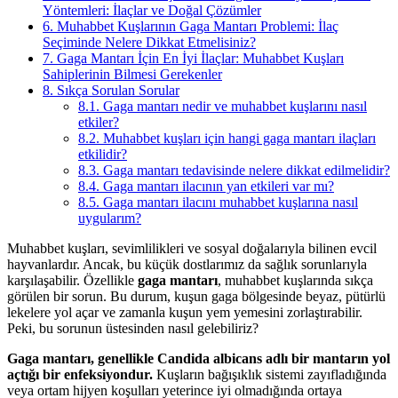
Yöntemleri: İlaçlar ve Doğal Çözümler
6.
Muhabbet Kuşlarının Gaga Mantarı Problemi: İlaç
Seçiminde Nelere Dikkat Etmelisiniz?
7.
Gaga Mantarı İçin En İyi İlaçlar: Muhabbet Kuşları
Sahiplerinin Bilmesi Gerekenler
8.
Sıkça Sorulan Sorular
8.1.
Gaga mantarı nedir ve muhabbet kuşlarını nasıl
etkiler?
8.2.
Muhabbet kuşları için hangi gaga mantarı ilaçları
etkilidir?
8.3.
Gaga mantarı tedavisinde nelere dikkat edilmelidir?
8.4.
Gaga mantarı ilacının yan etkileri var mı?
8.5.
Gaga mantarı ilacını muhabbet kuşlarına nasıl
uygularım?
Muhabbet kuşları, sevimlilikleri ve sosyal doğalarıyla bilinen evcil
hayvanlardır. Ancak, bu küçük dostlarımız da sağlık sorunlarıyla
karşılaşabilir. Özellikle
gaga mantarı
, muhabbet kuşlarında sıkça
görülen bir sorun. Bu durum, kuşun gaga bölgesinde beyaz, pütürlü
lekelere yol açar ve zamanla kuşun yem yemesini zorlaştırabilir.
Peki, bu sorunun üstesinden nasıl gelebiliriz?
Gaga mantarı, genellikle Candida albicans adlı bir mantarın yol
açtığı bir enfeksiyondur.
Kuşların bağışıklık sistemi zayıfladığında
veya ortam hijyen koşulları yeterince iyi olmadığında ortaya