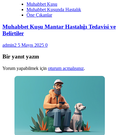
Muhabbet Kuşu
Muhabbet Kuşunda Hastalık
Öne Çıkanlar
Muhabbet Kuşu Mantar Hastalığı Tedavisi ve
Belirtiler
admin2
5 Mayıs 2025
0
Bir yanıt yazın
Yorum yapabilmek için
oturum açmalısınız
.