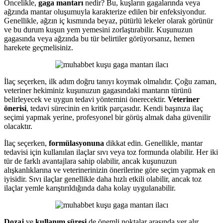
Öncelikle,
gaga mantarı
nedir? Bu, kuşların gagalarında veya
ağzında mantar oluşumuyla karakterize edilen bir enfeksiyondur.
Genellikle, ağzın iç kısmında beyaz, pütürlü lekeler olarak görünür
ve bu durum kuşun yem yemesini zorlaştırabilir. Kuşunuzun
gagasında veya ağzında bu tür belirtiler görüyorsanız, hemen
harekete geçmelisiniz.
İlaç seçerken, ilk adım doğru tanıyı koymak olmalıdır. Çoğu zaman,
veteriner hekiminiz kuşunuzun gagasındaki mantarın türünü
belirleyecek ve uygun tedavi yöntemini önerecektir.
Veteriner
önerisi
, tedavi sürecinin en kritik parçasıdır. Kendi başınıza ilaç
seçimi yapmak yerine, profesyonel bir görüş almak daha güvenilir
olacaktır.
İlaç seçerken,
formülasyonuna
dikkat edin. Genellikle, mantar
tedavisi için kullanılan ilaçlar sıvı veya toz formunda olabilir. Her iki
tür de farklı avantajlara sahip olabilir, ancak kuşunuzun
alışkanlıklarına ve veterinerinizin önerilerine göre seçim yapmak en
iyisidir. Sıvı ilaçlar genellikle daha hızlı etkili olabilir, ancak toz
ilaçlar yemle karıştırıldığında daha kolay uygulanabilir.
Dozaj
ve
kullanım süresi
de önemli noktalar arasında yer alır.