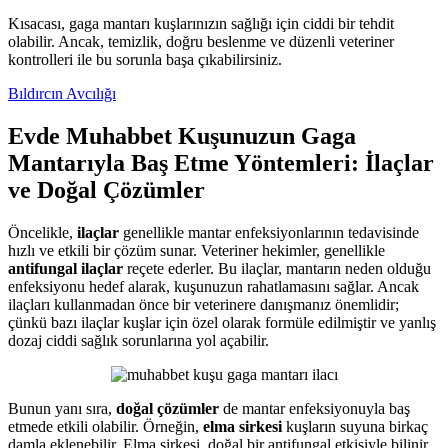
Kısacası, gaga mantarı kuşlarınızın sağlığı için ciddi bir tehdit
olabilir. Ancak, temizlik, doğru beslenme ve düzenli veteriner
kontrolleri ile bu sorunla başa çıkabilirsiniz.
Bıldırcın Avcılığı
Evde Muhabbet Kuşunuzun Gaga
Mantarıyla Baş Etme Yöntemleri: İlaçlar
ve Doğal Çözümler
Öncelikle,
ilaçlar
genellikle mantar enfeksiyonlarının tedavisinde
hızlı ve etkili bir çözüm sunar. Veteriner hekimler, genellikle
antifungal ilaçlar
reçete ederler. Bu ilaçlar, mantarın neden olduğu
enfeksiyonu hedef alarak, kuşunuzun rahatlamasını sağlar. Ancak
ilaçları kullanmadan önce bir veterinere danışmanız önemlidir;
çünkü bazı ilaçlar kuşlar için özel olarak formüle edilmiştir ve yanlış
dozaj ciddi sağlık sorunlarına yol açabilir.
Bunun yanı sıra,
doğal çözümler
de mantar enfeksiyonuyla baş
etmede etkili olabilir. Örneğin,
elma sirkesi
kuşların suyuna birkaç
damla eklenebilir. Elma sirkesi, doğal bir antifungal etkisiyle bilinir