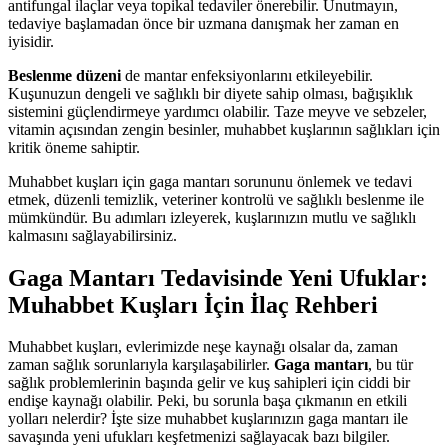
antifungal ilaçlar veya topikal tedaviler önerebilir. Unutmayın,
tedaviye başlamadan önce bir uzmana danışmak her zaman en
iyisidir.
Beslenme düzeni
de mantar enfeksiyonlarını etkileyebilir.
Kuşunuzun dengeli ve sağlıklı bir diyete sahip olması, bağışıklık
sistemini güçlendirmeye yardımcı olabilir. Taze meyve ve sebzeler,
vitamin açısından zengin besinler, muhabbet kuşlarının sağlıkları için
kritik öneme sahiptir.
Muhabbet kuşları için gaga mantarı sorununu önlemek ve tedavi
etmek, düzenli temizlik, veteriner kontrolü ve sağlıklı beslenme ile
mümkündür. Bu adımları izleyerek, kuşlarınızın mutlu ve sağlıklı
kalmasını sağlayabilirsiniz.
Gaga Mantarı Tedavisinde Yeni Ufuklar:
Muhabbet Kuşları İçin İlaç Rehberi
Muhabbet kuşları, evlerimizde neşe kaynağı olsalar da, zaman
zaman sağlık sorunlarıyla karşılaşabilirler.
Gaga mantarı
, bu tür
sağlık problemlerinin başında gelir ve kuş sahipleri için ciddi bir
endişe kaynağı olabilir. Peki, bu sorunla başa çıkmanın en etkili
yolları nelerdir? İşte size muhabbet kuşlarınızın gaga mantarı ile
savaşında yeni ufukları keşfetmenizi sağlayacak bazı bilgiler.