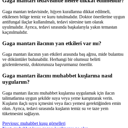
Gaga mantarı tedavisinde nelere dikkat edilmelidir?
Gaga mantarı tedavisinde, hijyen kurallarına dikkat edilmeli,
etkilenen bölge temiz ve kuru tutulmalıdır. Doktor önerilerine uygun
antifungal ilaçlar kullanılmalı, tedavi süresine tam olarak
uyulmalıdır. Ayrıca, tedavi sırasında başkalarıyla yakın temastan
kaçınılmalıdır.
Gaga mantarı ilacının yan etkileri var mı?
Gaga mantarı ilacının yan etkileri arasında baş ağrısı, mide bulantısı
ve döküntüler bulunabilir. Herhangi bir olumsuz belirti
gözlemlerseniz, doktorunuza başvurmanız önerilir.
Gaga mantarı ilacını muhabbet kuşlarına nasıl
uygularım?
Gaga mantarı ilacını muhabbet kuşlarına uygulamak için ilacın
talimatlarına uygun şekilde suya veya yeme karıştırarak verin.
Kuşların ilaçlı suyu içmesini veya ilacı yemesi gerektiğinden emin
olun. Ayrıca, tedavi sırasında kuşların temiz su ve taze yem
tüketmesini sağlayın.
Post
Previous:
muhabbet kuşu görselleri