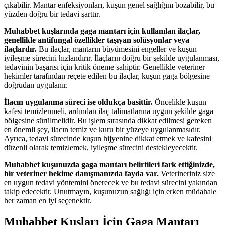
çıkabilir. Mantar enfeksiyonları, kuşun genel sağlığını bozabilir, bu
yüzden doğru bir tedavi şarttır.
Muhabbet kuşlarında gaga mantarı için kullanılan ilaçlar,
genellikle antifungal özellikler taşıyan solüsyonlar veya
ilaçlardır.
Bu ilaçlar, mantarın büyümesini engeller ve kuşun
iyileşme sürecini hızlandırır. İlaçların doğru bir şekilde uygulanması,
tedavinin başarısı için kritik öneme sahiptir. Genellikle veteriner
hekimler tarafından reçete edilen bu ilaçlar, kuşun gaga bölgesine
doğrudan uygulanır.
İlacın uygulanma süreci ise oldukça basittir.
Öncelikle kuşun
kafesi temizlenmeli, ardından ilaç talimatlarına uygun şekilde gaga
bölgesine sürülmelidir. Bu işlem sırasında dikkat edilmesi gereken
en önemli şey, ilacın temiz ve kuru bir yüzeye uygulanmasıdır.
Ayrıca, tedavi sürecinde kuşun hijyenine dikkat etmek ve kafesini
düzenli olarak temizlemek, iyileşme sürecini destekleyecektir.
Muhabbet kuşunuzda gaga mantarı belirtileri fark ettiğinizde,
bir veteriner hekime danışmanızda fayda var.
Veterineriniz size
en uygun tedavi yöntemini önerecek ve bu tedavi sürecini yakından
takip edecektir. Unutmayın, kuşunuzun sağlığı için erken müdahale
her zaman en iyi seçenektir.
Muhabbet Kuşları İçin Gaga Mantarı