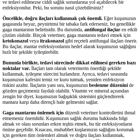
ve tedavi edilmezse ciddi sağlık sorunlarına yol açabilecek bir
enfeksiyondur. Peki, bu sorunu nasıl çözebilirsiniz?
Öncelikle, doğru ilaçları kullanmak çok önemli.
Eğer kuşunuzun
gagasında beyaz, peynirimsi bir tabaka fark ederseniz, bu genellikle
gaga mantarının belirtisidir. Bu durumda,
antifungal ilaçlar
en etkili
çözüm olabilir. Birçok veteriner, gaga mantarını tedavi etmek için
ketokonazol
veya
itrakonazol
gibi reçeteli antifungal ilaçları önerir.
Bu ilaçlar, mantar enfeksiyonlarını hedef alarak kuşunuzun sağlığını
hızlı bir şekilde iyileştirebilir.
Bununla birlikte, tedavi sürecinde dikkat edilmesi gereken bazı
noktalar var.
İlaçları tam olarak veterinerin önerdiği şekilde
kullanmak, iyileşme sürecini hızlandırır. Ayrıca, tedavi sırasında
kuşunuzun kafesini temiz ve kuru tutmak, yeniden enfeksiyon
riskini azaltır. İlaçların yanı sıra, kuşunuzun
beslenme düzenini
de
gözden geçirmeniz faydalı olabilir. Vitamin ve mineral açısından
zengin bir diyet, kuşunuzun bağışıklık sistemini güçlendirerek
mantara karşı daha dirençli hale gelmesini sağlar.
Gaga mantarını önlemek için
düzenli veteriner kontrollerini ihmal
etmemeniz önemlidir. Kuşunuzun sağlık durumu hakkında bilgi
almak ve olası sorunları erken teşhis etmek, bu tür enfeksiyonların
önüne geçebilir. Kısacası, muhabbet kuşlarınızın sağlığını korumak
için gereken tüm önlemleri almak ve doğru ilaçları kullanmak,