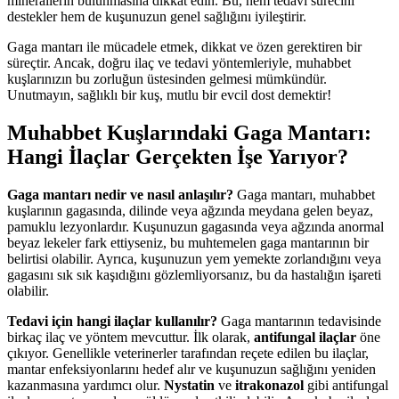
minerallerin bulunmasına dikkat edin. Bu, hem tedavi sürecini
destekler hem de kuşunuzun genel sağlığını iyileştirir.
Gaga mantarı ile mücadele etmek, dikkat ve özen gerektiren bir
süreçtir. Ancak, doğru ilaç ve tedavi yöntemleriyle, muhabbet
kuşlarınızın bu zorluğun üstesinden gelmesi mümkündür.
Unutmayın, sağlıklı bir kuş, mutlu bir evcil dost demektir!
Muhabbet Kuşlarındaki Gaga Mantarı:
Hangi İlaçlar Gerçekten İşe Yarıyor?
Gaga mantarı nedir ve nasıl anlaşılır?
Gaga mantarı, muhabbet
kuşlarının gagasında, dilinde veya ağzında meydana gelen beyaz,
pamuklu lezyonlardır. Kuşunuzun gagasında veya ağzında anormal
beyaz lekeler fark ettiyseniz, bu muhtemelen gaga mantarının bir
belirtisi olabilir. Ayrıca, kuşunuzun yem yemekte zorlandığını veya
gagasını sık sık kaşıdığını gözlemliyorsanız, bu da hastalığın işareti
olabilir.
Tedavi için hangi ilaçlar kullanılır?
Gaga mantarının tedavisinde
birkaç ilaç ve yöntem mevcuttur. İlk olarak,
antifungal ilaçlar
öne
çıkıyor. Genellikle veterinerler tarafından reçete edilen bu ilaçlar,
mantar enfeksiyonlarını hedef alır ve kuşunuzun sağlığını yeniden
kazanmasına yardımcı olur.
Nystatin
ve
itrakonazol
gibi antifungal