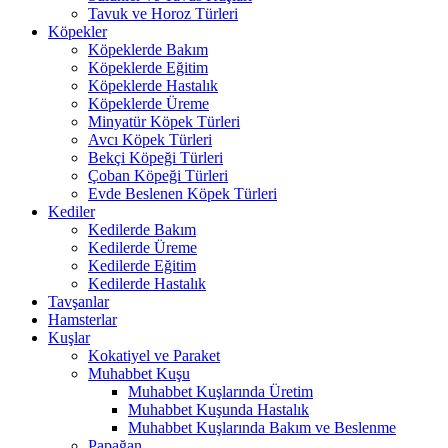
Tavuk ve Horoz Türleri
Köpekler
Köpeklerde Bakım
Köpeklerde Eğitim
Köpeklerde Hastalık
Köpeklerde Üreme
Minyatür Köpek Türleri
Avcı Köpek Türleri
Bekçi Köpeği Türleri
Çoban Köpeği Türleri
Evde Beslenen Köpek Türleri
Kediler
Kedilerde Bakım
Kedilerde Üreme
Kedilerde Eğitim
Kedilerde Hastalık
Tavşanlar
Hamsterlar
Kuşlar
Kokatiyel ve Paraket
Muhabbet Kuşu
Muhabbet Kuşlarında Üretim
Muhabbet Kuşunda Hastalık
Muhabbet Kuşlarında Bakım ve Beslenme
Papağan