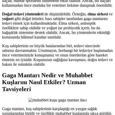
ilaçlar, mantar sporlarını öldürmede etkili olabilir. Ancak, bu ilaçları
kullanmadan önce mutlaka bir veteriner hekime danışmak önemlidir.
Doğal tedavi yöntemleri
de düşünülebilir. Örneğin,
elma sirkesi
ve
yoğurt
gibi doğal ürünler, bazı sahipler tarafından gaga mantarını
tedavi etmek için kullanılmaktadır. Elma sirkesi, antiseptik
özelliklere sahip olabilir ve yoğurt ise probiyotik içerir, bu da
bağışıklık sistemine destek olabilir. Ancak, bu yöntemlerin etkinliği
konusunda bilimsel kanıtlar sınırlıdır.
Kuş sahiplerinin en büyük hatalarından biri, tedavi sürecinde
sabırsız davranmaktır. Unutmayın, herhangi bir tedaviye başlamadan
önce veterinerinizle konuşmanız ve onun önerilerine göre hareket
etmeniz en iyisidir. Kuşunuzun sağlığına kavuşması, doğru tedavi ve
bakım ile mümkün olabilir.
Gaga Mantarı Nedir ve Muhabbet
Kuşlarını Nasıl Etkiler? Uzman
Tavsiyeleri
Gaga mantarı, kuş sahiplerinin karşılaştığı en yaygın sağlık
sorunlarından biridir ve özellikle muhabbet kuşlarında sıkça görülür.