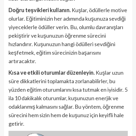
Doğru teşvikleri kullanın.
Kuşlar, ödüllerle motive
olurlar. Eğitiminizin her adımında kuşunuza sevdiği
yiyeceklerle ödüller verin. Bu, olumlu davranışları
pekiştirir ve kuşunuzun öğrenme sürecini
hızlandırır. Kuşunuzun hangi ödülleri sevdiğini
keşfetmek, eğitim sürecinizin başarısını
artıracaktır.
Kısa ve etkili oturumlar düzenleyin.
Kuşlar uzun
süre dikkatlerini toplamakta zorlanabilirler, bu
yüzden eğitim oturumlarını kısa tutmak en iyisidir. 5
ila 10 dakikalık oturumlar, kuşunuzun enerjik ve
odaklanmış kalmasını sağlar. Bu yöntem, öğrenme
sürecini hem sizin hem de kuşunuz için keyifli hale
getirir.