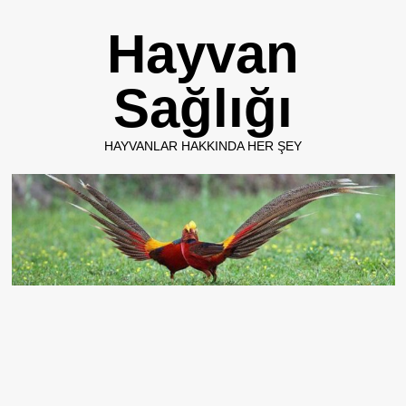
Skip
Hayvan
to
content
Sağlığı
HAYVANLAR HAKKINDA HER ŞEY