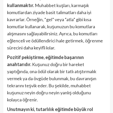
kullanmaktır.
Muhabbet kuşları, karmaşık
komutlardan ziyade basit talimatları daha iyi
kavrarlar. Örneğin, “gel” veya “atla” gibi kısa
komutlar kullanarak, kuşunuzun bu komutlara
alışmasını sağlayabilirsiniz. Ayrıca, bu komutları
eğlenceli ve ödüllendirici hale getirmek, öğrenme
sürecini daha keyifli kılar.
Pozitif pekiştirme, eğitimde başarının
anahtarıdır.
Kuşunuz doğru bir hareket
yaptığında, ona ödül olarak bir tatlı atıştırmalık
vermek ya da övgüde bulunmak, bu davranışın
tekrarını teşvik eder. Bu şekilde, muhabbet
kuşunuz neyin doğru neyin yanlış olduğunu
kolayca öğrenir.
Unutmayın ki, tutarlılık eğitimde büyük rol