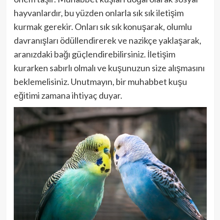
hayvanlardır, bu yüzden onlarla sık sık iletişim
kurmak gerekir. Onları sık sık konuşarak, olumlu
davranışları ödüllendirerek ve nazikçe yaklaşarak,
aranızdaki bağı güçlendirebilirsiniz. İletişim
kurarken sabırlı olmalı ve kuşunuzun size alışmasını
beklemelisiniz. Unutmayın, bir muhabbet kuşu
eğitimi zamana ihtiyaç duyar.