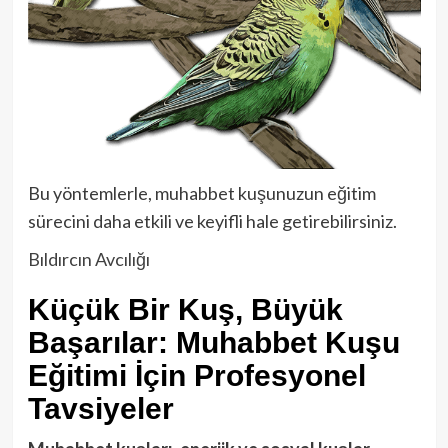
Bu yöntemlerle, muhabbet kuşunuzun eğitim
sürecini daha etkili ve keyifli hale getirebilirsiniz.
Bıldırcın Avcılığı
Küçük Bir Kuş, Büyük
Başarılar: Muhabbet Kuşu
Eğitimi İçin Profesyonel
Tavsiyeler