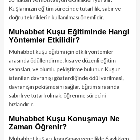
Kuşlarınızın eğitim sürecinde tutarlılık, sabır ve
doğru tekniklerin kullanılması önemlidir.
Muhabbet Kuşu Eğitiminde Hangi
Yöntemler Etkilidir?
Muhabbet kuşu eğitimi için etkili yöntemler
arasında ödüllendirme, kısa ve düzenli eğitim
seansları, ve olumlu pekiştirme bulunur. Kuşun
istenilen davranışı gösterdiğinde ödül verilmesi,
davranışın pekişmesini sağlar. Eğitim sırasında
sabırlı ve tutarlı olmak, öğrenme sürecini
hızlandırır.
Muhabbet Kuşu Konuşmayı Ne
Zaman Öğrenir?
Muhabbet kuşları, konuşmayı genellikle 6 aylıkken