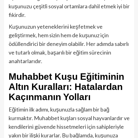
kuşunuzu çeşitli sosyal ortamlara dahil etmek iyi bir
fikirdir.
Kuşunuzun yeteneklerini keşfetmek ve
geliştirmek, hem sizin hem de kuşunuz için
ödüllendirici bir deneyim olabilir. Her adımda sabırlı
ve tutarlı olmak, başarılı bir eğitim sürecinin
anahtarlarıdır.
Muhabbet Kuşu Eğitiminin
Altın Kuralları: Hatalardan
Kaçınmanın Yolları
Eğitimin ilk adımı, kuşunuzla sağlam bir bağ
kurmaktır. Muhabbet kuşları sosyal hayvanlardır ve
kendilerini güvende hissetmeleri için sahipleriyle
yakın bir ilişki kurarlar. Bu bağlamda, kuşunuza