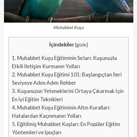
Muhabbet Kuşu
İçindekiler
[
gizle
]
1.
Muhabbet Kuşu Eğitiminin Sırları: Kuşunuzla
Etkili İletişim Kurmanın Yolları
2.
Muhabbet Kuşu Eğitimi 101: Başlangıçtan İleri
Seviyeye Adım Adım Rehber
3.
Kuşunuzun Yeteneklerini Ortaya Çıkarmak İçin
En İyi Eğitim Teknikleri
4.
Muhabbet Kuşu Eğitiminin Altın Kuralları:
Hatalardan Kaçınmanın Yolları
5.
Eğitilmiş Muhabbet Kuşları: En Popüler Eğitim
Yöntemleri ve İpuçları