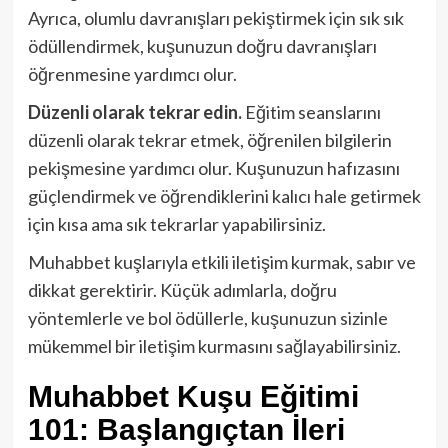
Ayrıca, olumlu davranışları pekiştirmek için sık sık
ödüllendirmek, kuşunuzun doğru davranışları
öğrenmesine yardımcı olur.
Düzenli olarak tekrar edin.
Eğitim seanslarını
düzenli olarak tekrar etmek, öğrenilen bilgilerin
pekişmesine yardımcı olur. Kuşunuzun hafızasını
güçlendirmek ve öğrendiklerini kalıcı hale getirmek
için kısa ama sık tekrarlar yapabilirsiniz.
Muhabbet kuşlarıyla etkili iletişim kurmak, sabır ve
dikkat gerektirir. Küçük adımlarla, doğru
yöntemlerle ve bol ödüllerle, kuşunuzun sizinle
mükemmel bir iletişim kurmasını sağlayabilirsiniz.
Muhabbet Kuşu Eğitimi
101: Başlangıçtan İleri