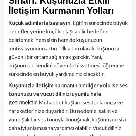
Sırları: Kuşunuzla Etkili
İletişim Kurmanın Yolları
Küçük adımlarla başlayın.
Eğitim sürecinde büyük
hedefler yerine küçük, ulaşılabilir hedefler
belirlemek, hem sizin hem de kuşunuzun
motivasyonunu artırır. İlk adım olarak, kuşunuza
güvenli bir ortam sağlamak gerekir. Yani,
kuşunuzun kendini güvende hissetmesi, öğrenme
sürecinde en büyük yardımcınız olacaktır.
Kuşunuzla iletişim kurmanın bir diğer yolu ise ses
tonunuzu ve vücut dilinizi uyumlu hale
getirmektir.
Muhabbet kuşları, ses tonlarınıza ve
hareketlerinize duyarlıdır. Bu nedenle, sakin ve
yumuşak bir ses tonuyla konuşmak, kuşunuzun sizi
daha iyi anlamasına yardımcı olabilir. Vücut diliniz