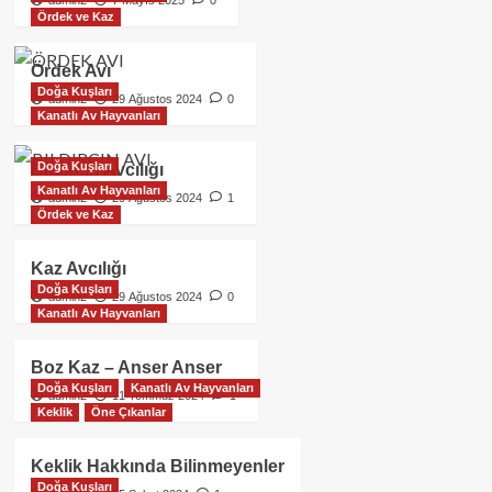
admin2
7 Mayıs 2025
0
Ördek ve Kaz
Ördek Avı
Doğa Kuşları
admin2
29 Ağustos 2024
0
Kanatlı Av Hayvanları
Doğa Kuşları
Bıldırcın Avcılığı
Kanatlı Av Hayvanları
admin2
29 Ağustos 2024
1
Ördek ve Kaz
Kaz Avcılığı
Doğa Kuşları
admin2
29 Ağustos 2024
0
Kanatlı Av Hayvanları
Boz Kaz – Anser Anser
Doğa Kuşları
Kanatlı Av Hayvanları
admin2
11 Temmuz 2024
1
Keklik
Öne Çıkanlar
Keklik Hakkında Bilinmeyenler
Doğa Kuşları