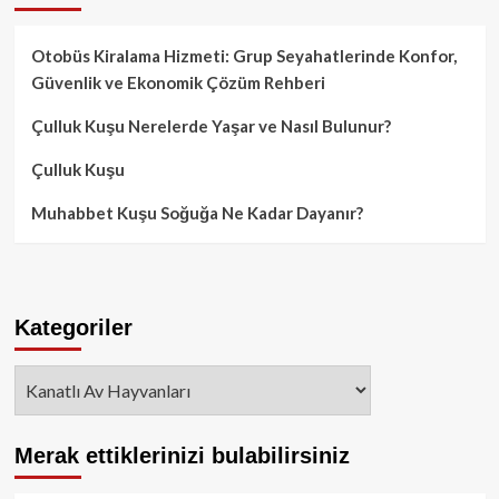
Otobüs Kiralama Hizmeti: Grup Seyahatlerinde Konfor,
Güvenlik ve Ekonomik Çözüm Rehberi
Çulluk Kuşu Nerelerde Yaşar ve Nasıl Bulunur?
Çulluk Kuşu
Muhabbet Kuşu Soğuğa Ne Kadar Dayanır?
Kategoriler
Kategoriler
Merak ettiklerinizi bulabilirsiniz