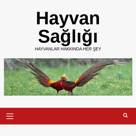
Skip
Hayvan
to
content
Sağlığı
HAYVANLAR HAKKINDA HER ŞEY
Primary
Menu