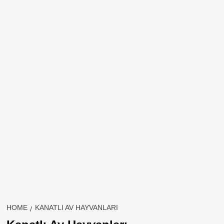
HOME
KANATLI AV HAYVANLARI