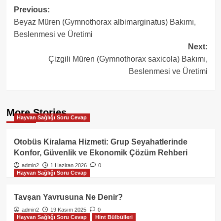
Post
Previous:
Beyaz Müren (Gymnothorax albimarginatus) Bakımı,
navigation
Beslenmesi ve Üretimi
Next:
Çizgili Müren (Gymnothorax saxicola) Bakımı,
Beslenmesi ve Üretimi
More Stories
Hayvan Sağlığı Soru Cevap
Otobüs Kiralama Hizmeti: Grup Seyahatlerinde
Konfor, Güvenlik ve Ekonomik Çözüm Rehberi
admin2
1 Haziran 2026
0
Hayvan Sağlığı Soru Cevap
Tavşan Yavrusuna Ne Denir?
admin2
19 Kasım 2025
0
Hayvan Sağlığı Soru Cevap
Hint Bülbülleri