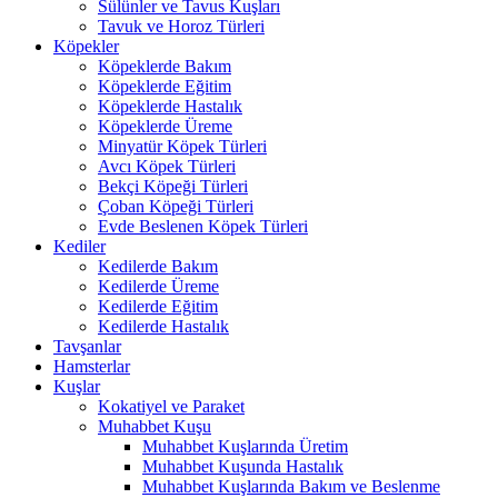
Sülünler ve Tavus Kuşları
Tavuk ve Horoz Türleri
Köpekler
Köpeklerde Bakım
Köpeklerde Eğitim
Köpeklerde Hastalık
Köpeklerde Üreme
Minyatür Köpek Türleri
Avcı Köpek Türleri
Bekçi Köpeği Türleri
Çoban Köpeği Türleri
Evde Beslenen Köpek Türleri
Kediler
Kedilerde Bakım
Kedilerde Üreme
Kedilerde Eğitim
Kedilerde Hastalık
Tavşanlar
Hamsterlar
Kuşlar
Kokatiyel ve Paraket
Muhabbet Kuşu
Muhabbet Kuşlarında Üretim
Muhabbet Kuşunda Hastalık
Muhabbet Kuşlarında Bakım ve Beslenme