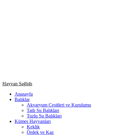
Primary
Hayvan Sağlığı
Menu
Anasayfa
Balıklar
Akvaryum Çeşitleri ve Kurulumu
Tatlı Su Balıkları
Tuzlu Su Balıkları
Kümes Hayvanları
Keklik
Ördek ve Kaz