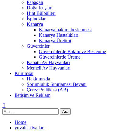
Papağan
Doğa Kuşları
Hint Bülbülleri
İspinozlar
Kanarya
Kanarya bakımı beslenmesi
Kanarya Hastalıkları
Kanarya Üretimi
Güvercinler
Güvercinlerde Bakım ve Beslenme
Güvercinlerde Üreme
Kanatlı Av Hayvanları
Memeli Av Hayvanları
Kurumsal
Hakkımızda
Sorumluluk Sınırlaması Beyanı
Çerez Politikası (AB)
İletişim ve Reklam
Arama:
Home
yuvalık fiyatları