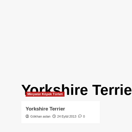
Yorkshire Terrie
Minyatür Köpek Türleri
Yorkshire Terrier
Gökhan aslan
24 Eylül 2013
0