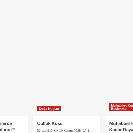
Muhabbet Kuş
Doğa Kuşları
Beslenme
elerde
Çulluk Kuşu
Muhabbet 
ulunur?
Kadar Daya
admin2
19 Kasım 2025
1