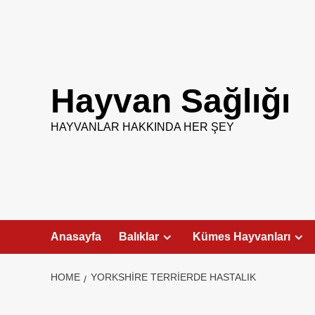
Skip
to
content
Hayvan Sağlığı
HAYVANLAR HAKKINDA HER ŞEY
Anasayfa
Balıklar
Kümes Hayvanları
HOME
YORKSHIRE TERRIERDE HASTALIK