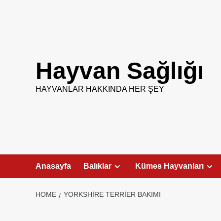
Skip
to
content
Hayvan Sağlığı
HAYVANLAR HAKKINDA HER ŞEY
Anasayfa
Balıklar
Kümes Hayvanları
HOME
YORKSHIRE TERRIER BAKIMI