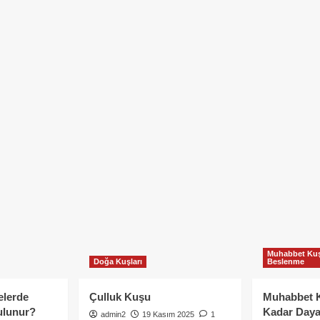
Muhabbet Kuş
Doğa Kuşları
Beslenme
elerde
Çulluk Kuşu
Muhabbet 
ulunur?
Kadar Daya
admin2
19 Kasım 2025
1