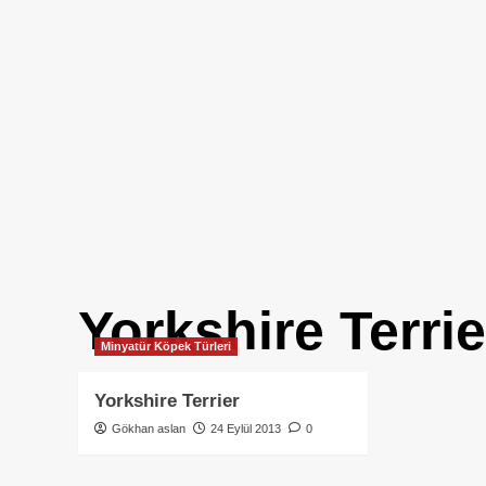
Yorkshire Terri
Minyatür Köpek Türleri
Yorkshire Terrier
Gökhan aslan
24 Eylül 2013
0