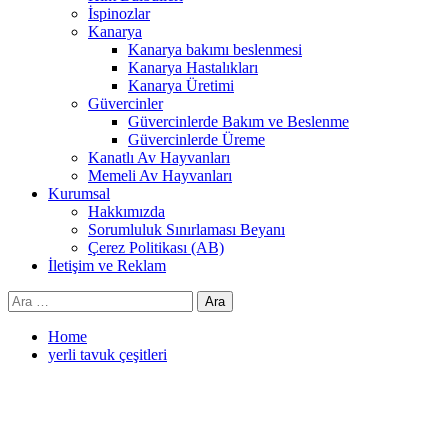
İspinozlar
Kanarya
Kanarya bakımı beslenmesi
Kanarya Hastalıkları
Kanarya Üretimi
Güvercinler
Güvercinlerde Bakım ve Beslenme
Güvercinlerde Üreme
Kanatlı Av Hayvanları
Memeli Av Hayvanları
Kurumsal
Hakkımızda
Sorumluluk Sınırlaması Beyanı
Çerez Politikası (AB)
İletişim ve Reklam
Arama:
Home
yerli tavuk çeşitleri