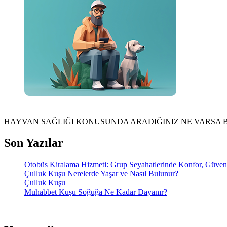
HAYVAN SAĞLIĞI KONUSUNDA ARADIĞINIZ NE VARSA 
Son Yazılar
Otobüs Kiralama Hizmeti: Grup Seyahatlerinde Konfor, Güve
Çulluk Kuşu Nerelerde Yaşar ve Nasıl Bulunur?
Çulluk Kuşu
Muhabbet Kuşu Soğuğa Ne Kadar Dayanır?