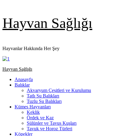
Skip
Hayvan Sağlığı
to
content
Hayvanlar Hakkında Her Şey
Primary
Hayvan Sağlığı
Menu
Anasayfa
Balıklar
Akvaryum Çeşitleri ve Kurulumu
Tatlı Su Balıkları
Tuzlu Su Balıkları
Kümes Hayvanları
Keklik
Ördek ve Kaz
Sülünler ve Tavus Kuşları
Tavuk ve Horoz Türleri
Köpekler