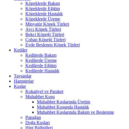
Köpeklerde Bakım
Köpeklerde Eğitim
Köpeklerde Hastalık
Köpeklerde Üreme
Minyatür Köpek Türleri
Avcı Köpek Türleri
Bekçi Köpeği Türleri
Çoban Köpeği Türleri
Evde Beslenen Köpek Türleri
Kediler
Kedilerde Bakım
Kedilerde Üreme
Kedilerde Eğitim
Kedilerde Hastalık
Tavşanlar
Hamsterlar
Kuşlar
Kokatiyel ve Paraket
Muhabbet Kuşu
Muhabbet Kuşlarında Üretim
Muhabbet Kuşunda Hastalık
Muhabbet Kuşlarında Bakım ve Beslenme
Papağan
Doğa Kuşları
Hint Bülbülleri