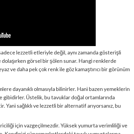
 sadece lezzetli etleriyle değil, aynı zamanda gösterişli
e dolaşırken görsel bir şölen sunar. Hangi renklerde
yaz ve daha pek çok renk ile göz kamaştırıcı bir görünüm
mlere dayanıklı olmasıyla bilinirler. Hani bazen yemeklerin
 gibidirler. Üstelik, bu tavuklar doğal ortamlarında
. Yani sağlıklı ve lezzetli bir alternatif arıyorsanız, bu
riciliği için vazgeçilmezdir. Yüksek yumurta verimliliği ve
ekte. Kendinizi süpermarketlerdeki tavuk yumurtalarına