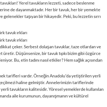
rk tavukları! Yerel tavukların lezzeti, sadece beslenme
lerine de dayanmaktadır. Her bir tavuk, her bir yemekte
e gelenekler taşıyan bir hikayedir. Peki, bu lezzetin sırrı
 dikkat çeker. Serbest dolaşan tavuklar, taze otlardan ve
et üretir. Düşünsenize, bir tavuk tıpkı bizim gibi özgürce
niyor. Bu, etin tadını nasıl etkiler? Hem sağlık açısından
 tarifleri vardır. Örneğin Anadolu’da yetiştirilen yerli
geçilmezi haline gelmiştir. Annelerimizin tariflerinde
erli tavukların kalitesidir. Yöresel yemeklerde kullanılan
zamanda aile kurumunun, dayanışmanın ve kültürel