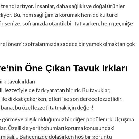
trendi artıyor. İnsanlar, daha sağlıklı ve doğal ürünler
liyor. Bu, hem sağlığımızı korumak hem de kültürel
ünsenize, sofranızda otantik bir tat varken, hem geçmişe
türel önemi; sofralarımızda sadece bir yemek olmaktan çok
ye’nin Öne Çıkan Tavuk Irkları
 lezzetiyle de fark yaratan bir ırk. Bu tavuklar,
le dikkat çekerken, etleri ise son derece lezzetlidir.
 bana, bu özel lezzeti tatmak için değer!
 görmeye alışık olduğumuz bir diğer popüler ırk. Uçuşma
orlar. Özellikle yerli tohumları koruma konusundaki
val misali… Bahçenizde dolaşırken hoş bir görüntü