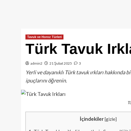
Tavuk ve Horoz Türleri
Türk Tavuk Irkl
admin2
21 Şubat 2025
3
Yerli ve dayanıklı Türk tavuk ırkları hakkında b
ipuçlarını öğrenin.
Tü
İçindekiler
[
gizle
]