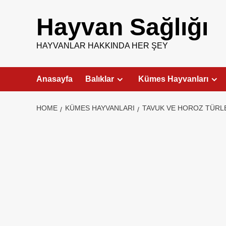
Skip
to
Hayvan Sağlığı
content
HAYVANLAR HAKKINDA HER ŞEY
Anasayfa
Balıklar
Kümes Hayvanları
HOME
KÜMES HAYVANLARI
TAVUK VE HOROZ TÜRL