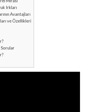
ürel Mirası
uk Irkları
rının Avantajları
arı ve Özellikleri
r?
 Sorular
r?