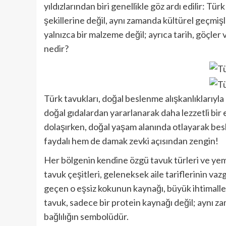
yıldızlarından biri genellikle göz ardı edilir: Tü
şekillerine değil, aynı zamanda kültürel geçmiş
yalnızca bir malzeme değil; ayrıca tarih, göçler v
nedir?
Türk tavukları, doğal beslenme alışkanlıklarıyla
doğal gıdalardan yararlanarak daha lezzetli bir 
dolaşırken, doğal yaşam alanında otlayarak besle
faydalı hem de damak zevki açısından zengin!
Her bölgenin kendine özgü tavuk türleri ve yemek
tavuk çeşitleri, geleneksek aile tariflerinin vaz
geçen o eşsiz kokunun kaynağı, büyük ihtimalle y
tavuk, sadece bir protein kaynağı değil; aynı 
bağlılığın sembolüdür.