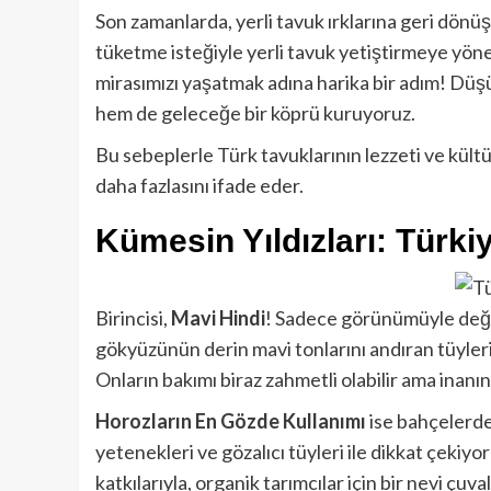
Son zamanlarda, yerli tavuk ırklarına geri dönüş 
tüketme isteğiyle yerli tavuk yetiştirmeye yöne
mirasımızı yaşatmak adına harika bir adım! Düş
hem de geleceğe bir köprü kuruyoruz.
Bu sebeplerle Türk tavuklarının lezzeti ve kül
daha fazlasını ifade eder.
Kümesin Yıldızları: Türki
Birincisi,
Mavi Hindi
! Sadece görünümüyle değil,
gökyüzünün derin mavi tonlarını andıran tüyleri i
Onların bakımı biraz zahmetli olabilir ama inanın
Horozların En Gözde Kullanımı
ise bahçelerde
yetenekleri ve gözalıcı tüyleri ile dikkat çekiy
katkılarıyla, organik tarımcılar için bir nevi çu