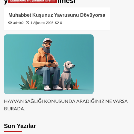
yavruların dövülmesi
Muhabbet Kuşlarında Üretim
Muhabbet Kuşunuz Yavrusunu Dövüyorsa
admin2
1 Ağustos 2025
0
HAYVAN SAĞLIĞI KONUSUNDA ARADIĞINIZ NE VARSA
BURADA.
Son Yazılar