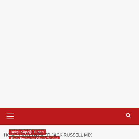
Primary
Menu
Bekçi Köpeği Türleri
HOME
ROTTWEILER JACK RUSSELL MIX
Evde Beslenen Köpek Türleri