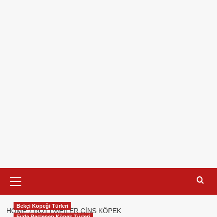
Primary
Menu
Bekçi Köpeği Türleri
HOME
ROTTWEILER CINS KÖPEK
Evde Beslenen Köpek Türleri