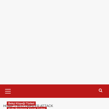
Primary
Menu
Bekçi Köpeği Türleri
HOME
ROTTWEILER ATTACK
Evde Beslenen Köpek Türleri