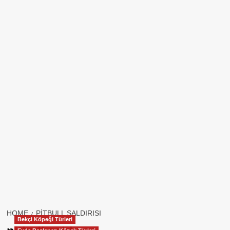
HOME
PITBULL SALDIRISI
Bekçi Köpeği Türleri