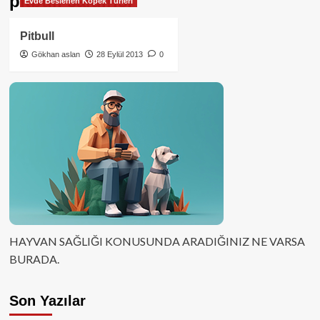
pitbull saldırısı
Evde Beslenen Köpek Türleri
Pitbull
Gökhan aslan
28 Eylül 2013
0
HAYVAN SAĞLIĞI KONUSUNDA ARADIĞINIZ NE VARSA
BURADA.
Son Yazılar