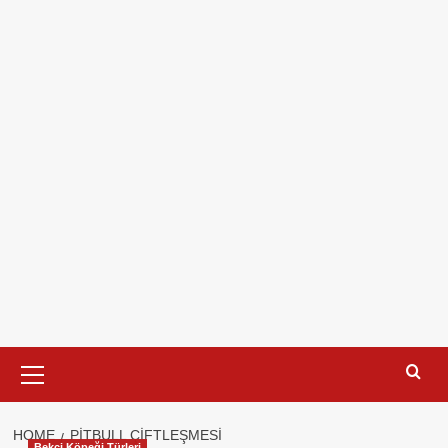
Primary
Menu
HOME
PITBULL ÇIFTLEŞMESI
Bekçi Köpeği Türleri