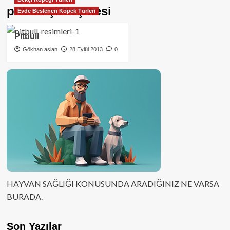
pitbull çiftleşmesi
Evde Beslenen Köpek Türleri
Pitbull
Gökhan aslan
28 Eylül 2013
0
HAYVAN SAĞLIĞI KONUSUNDA ARADIĞINIZ NE VARSA
BURADA.
Son Yazılar