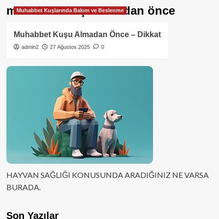
muhabbet kuşu almadan önce
Muhabbet Kuşlarında Bakım ve Beslenme
Muhabbet Kuşu Almadan Önce – Dikkat
admin2
27 Ağustos 2025
0
HAYVAN SAĞLIĞI KONUSUNDA ARADIĞINIZ NE VARSA
BURADA.
Son Yazılar