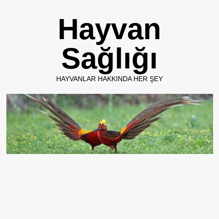
Skip
Hayvan
to
content
Sağlığı
HAYVANLAR HAKKINDA HER ŞEY