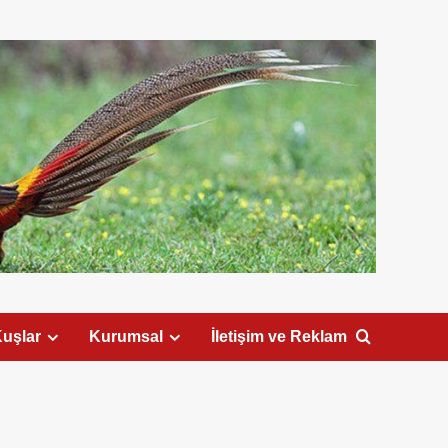
uşlar
Kurumsal
İletişim ve Reklam