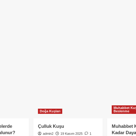
Muhabbet Kuş
Doğa Kuşları
Beslenme
elerde
Çulluk Kuşu
Muhabbet 
ulunur?
Kadar Daya
admin2
19 Kasım 2025
1