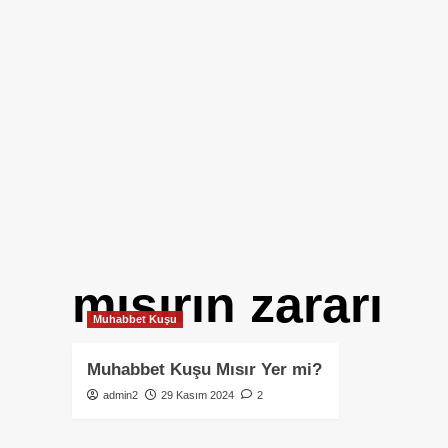
mısırın zararı
Muhabbet Kuşu
Muhabbet Kuşu Mısır Yer mi?
admin2
29 Kasım 2024
2