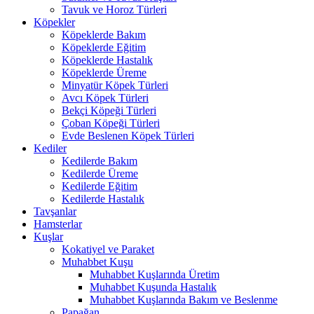
Tavuk ve Horoz Türleri
Köpekler
Köpeklerde Bakım
Köpeklerde Eğitim
Köpeklerde Hastalık
Köpeklerde Üreme
Minyatür Köpek Türleri
Avcı Köpek Türleri
Bekçi Köpeği Türleri
Çoban Köpeği Türleri
Evde Beslenen Köpek Türleri
Kediler
Kedilerde Bakım
Kedilerde Üreme
Kedilerde Eğitim
Kedilerde Hastalık
Tavşanlar
Hamsterlar
Kuşlar
Kokatiyel ve Paraket
Muhabbet Kuşu
Muhabbet Kuşlarında Üretim
Muhabbet Kuşunda Hastalık
Muhabbet Kuşlarında Bakım ve Beslenme
Papağan