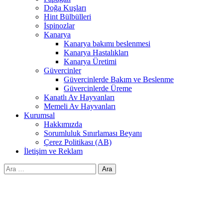
Doğa Kuşları
Hint Bülbülleri
İspinozlar
Kanarya
Kanarya bakımı beslenmesi
Kanarya Hastalıkları
Kanarya Üretimi
Güvercinler
Güvercinlerde Bakım ve Beslenme
Güvercinlerde Üreme
Kanatlı Av Hayvanları
Memeli Av Hayvanları
Kurumsal
Hakkımızda
Sorumluluk Sınırlaması Beyanı
Çerez Politikası (AB)
İletişim ve Reklam
Arama: