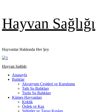
Skip
Hayvan Sağlığı
to
content
Hayvanlar Hakkında Her Şey
Primary
Hayvan Sağlığı
Menu
Anasayfa
Balıklar
Akvaryum Çeşitleri ve Kurulumu
Tatlı Su Balıkları
Tuzlu Su Balıkları
Kümes Hayvanları
Keklik
Ördek ve Kaz
Sülünler ve Tavus Kuşları