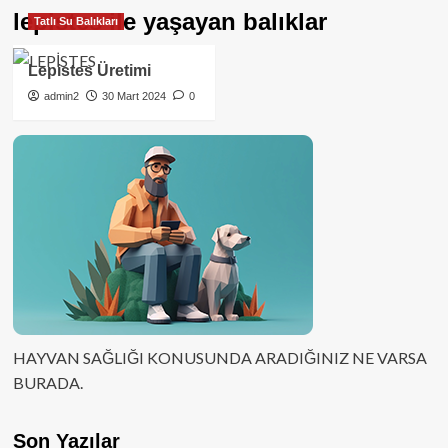
lepistes ile yaşayan balıklar
Tatlı Su Balıkları
Lepistes Üretimi
admin2
30 Mart 2024
0
HAYVAN SAĞLIĞI KONUSUNDA ARADIĞINIZ NE VARSA
BURADA.
Son Yazılar