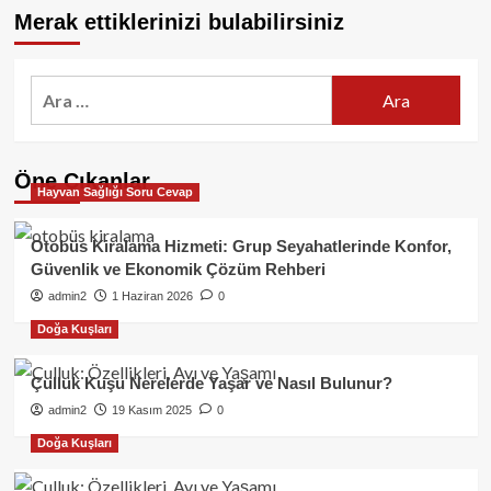
Merak ettiklerinizi bulabilirsiniz
Arama:
Öne Çıkanlar
Hayvan Sağlığı Soru Cevap
Otobüs Kiralama Hizmeti: Grup Seyahatlerinde Konfor,
Güvenlik ve Ekonomik Çözüm Rehberi
admin2
1 Haziran 2026
0
Doğa Kuşları
Çulluk Kuşu Nerelerde Yaşar ve Nasıl Bulunur?
admin2
19 Kasım 2025
0
Doğa Kuşları