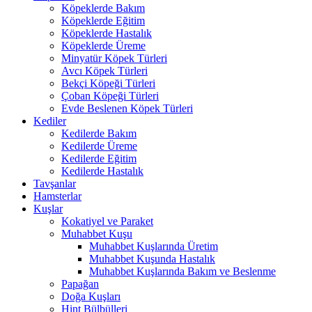
Köpeklerde Bakım
Köpeklerde Eğitim
Köpeklerde Hastalık
Köpeklerde Üreme
Minyatür Köpek Türleri
Avcı Köpek Türleri
Bekçi Köpeği Türleri
Çoban Köpeği Türleri
Evde Beslenen Köpek Türleri
Kediler
Kedilerde Bakım
Kedilerde Üreme
Kedilerde Eğitim
Kedilerde Hastalık
Tavşanlar
Hamsterlar
Kuşlar
Kokatiyel ve Paraket
Muhabbet Kuşu
Muhabbet Kuşlarında Üretim
Muhabbet Kuşunda Hastalık
Muhabbet Kuşlarında Bakım ve Beslenme
Papağan
Doğa Kuşları
Hint Bülbülleri