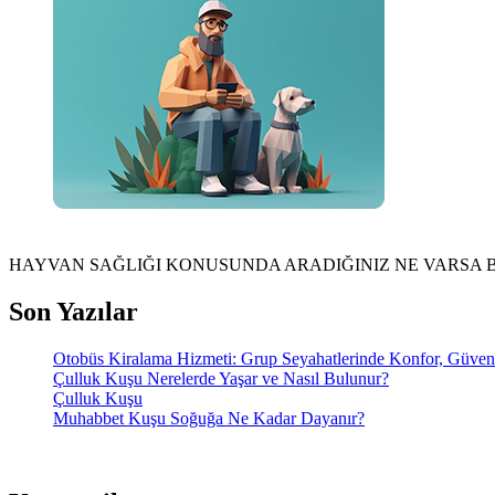
HAYVAN SAĞLIĞI KONUSUNDA ARADIĞINIZ NE VARSA 
Son Yazılar
Otobüs Kiralama Hizmeti: Grup Seyahatlerinde Konfor, Güve
Çulluk Kuşu Nerelerde Yaşar ve Nasıl Bulunur?
Çulluk Kuşu
Muhabbet Kuşu Soğuğa Ne Kadar Dayanır?