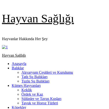
Skip
Hayvan Sağlığı
to
content
Hayvanlar Hakkında Her Şey
Primary
Hayvan Sağlığı
Menu
Anasayfa
Balıklar
Akvaryum Çeşitleri ve Kurulumu
Tatlı Su Balıkları
Tuzlu Su Balıkları
Kümes Hayvanları
Keklik
Ördek ve Kaz
Sülünler ve Tavus Kuşları
Tavuk ve Horoz Türleri
Köpekler