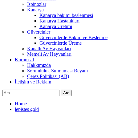
İspinozlar
Kanarya
Kanarya bakımı beslenmesi
Kanarya Hastalıkları
Kanarya Üretimi
Güvercinler
Güvercinlerde Bakım ve Beslenme
Güvercinlerde Üreme
Kanatlı Av Hayvanları
Memeli Av Hayvanları
Kurumsal
Hakkımızda
Sorumluluk Sınırlaması Beyanı
Çerez Politikası (AB)
İletişim ve Reklam
Arama:
Home
lepistes gold