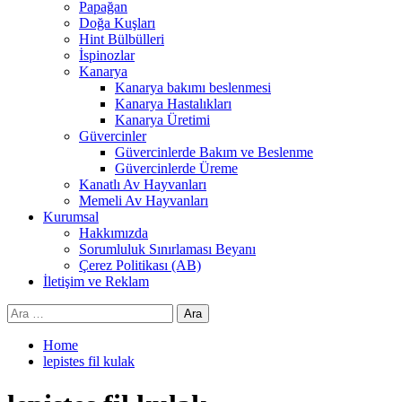
Papağan
Doğa Kuşları
Hint Bülbülleri
İspinozlar
Kanarya
Kanarya bakımı beslenmesi
Kanarya Hastalıkları
Kanarya Üretimi
Güvercinler
Güvercinlerde Bakım ve Beslenme
Güvercinlerde Üreme
Kanatlı Av Hayvanları
Memeli Av Hayvanları
Kurumsal
Hakkımızda
Sorumluluk Sınırlaması Beyanı
Çerez Politikası (AB)
İletişim ve Reklam
Arama:
Home
lepistes fil kulak