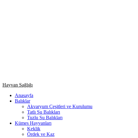
Primary
Hayvan Sağlığı
Menu
Anasayfa
Balıklar
Akvaryum Çeşitleri ve Kurulumu
Tatlı Su Balıkları
Tuzlu Su Balıkları
Kümes Hayvanları
Keklik
Ördek ve Kaz