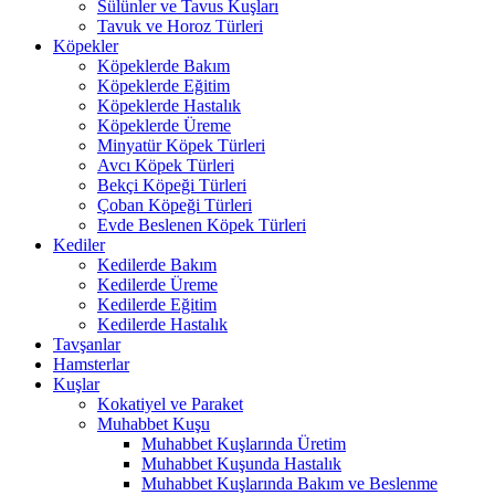
Sülünler ve Tavus Kuşları
Tavuk ve Horoz Türleri
Köpekler
Köpeklerde Bakım
Köpeklerde Eğitim
Köpeklerde Hastalık
Köpeklerde Üreme
Minyatür Köpek Türleri
Avcı Köpek Türleri
Bekçi Köpeği Türleri
Çoban Köpeği Türleri
Evde Beslenen Köpek Türleri
Kediler
Kedilerde Bakım
Kedilerde Üreme
Kedilerde Eğitim
Kedilerde Hastalık
Tavşanlar
Hamsterlar
Kuşlar
Kokatiyel ve Paraket
Muhabbet Kuşu
Muhabbet Kuşlarında Üretim
Muhabbet Kuşunda Hastalık
Muhabbet Kuşlarında Bakım ve Beslenme