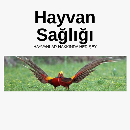
Skip
Hayvan
to
content
Sağlığı
HAYVANLAR HAKKINDA HER ŞEY