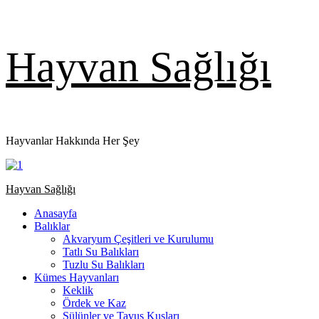
Skip
Hayvan Sağlığı
to
content
Hayvanlar Hakkında Her Şey
Primary
Hayvan Sağlığı
Menu
Anasayfa
Balıklar
Akvaryum Çeşitleri ve Kurulumu
Tatlı Su Balıkları
Tuzlu Su Balıkları
Kümes Hayvanları
Keklik
Ördek ve Kaz
Sülünler ve Tavus Kuşları