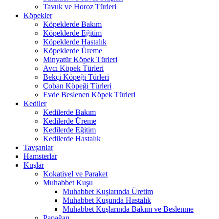
Tavuk ve Horoz Türleri
Köpekler
Köpeklerde Bakım
Köpeklerde Eğitim
Köpeklerde Hastalık
Köpeklerde Üreme
Minyatür Köpek Türleri
Avcı Köpek Türleri
Bekçi Köpeği Türleri
Çoban Köpeği Türleri
Evde Beslenen Köpek Türleri
Kediler
Kedilerde Bakım
Kedilerde Üreme
Kedilerde Eğitim
Kedilerde Hastalık
Tavşanlar
Hamsterlar
Kuşlar
Kokatiyel ve Paraket
Muhabbet Kuşu
Muhabbet Kuşlarında Üretim
Muhabbet Kuşunda Hastalık
Muhabbet Kuşlarında Bakım ve Beslenme
Papağan