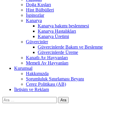
Doğa Kuşları
Hint Bülbülleri
İspinozlar
Kanarya
Kanarya bakımı beslenmesi
Kanarya Hastalıkları
Kanarya Üretimi
Güvercinler
Güvercinlerde Bakım ve Beslenme
Güvercinlerde Üreme
Kanatlı Av Hayvanları
Memeli Av Hayvanları
Kurumsal
Hakkımızda
Sorumluluk Sınırlaması Beyanı
Çerez Politikası (AB)
İletişim ve Reklam
Arama: