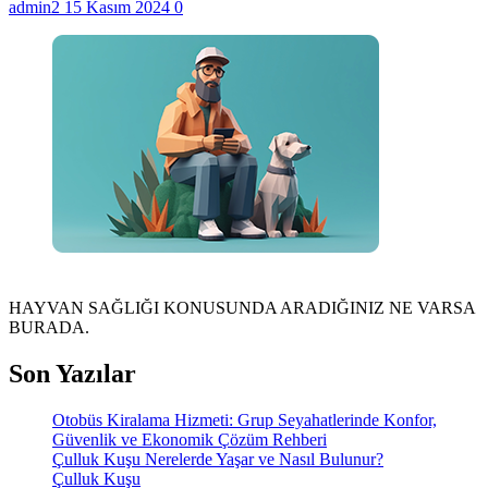
admin2
15 Kasım 2024
0
HAYVAN SAĞLIĞI KONUSUNDA ARADIĞINIZ NE VARSA
BURADA.
Son Yazılar
Otobüs Kiralama Hizmeti: Grup Seyahatlerinde Konfor,
Güvenlik ve Ekonomik Çözüm Rehberi
Çulluk Kuşu Nerelerde Yaşar ve Nasıl Bulunur?
Çulluk Kuşu