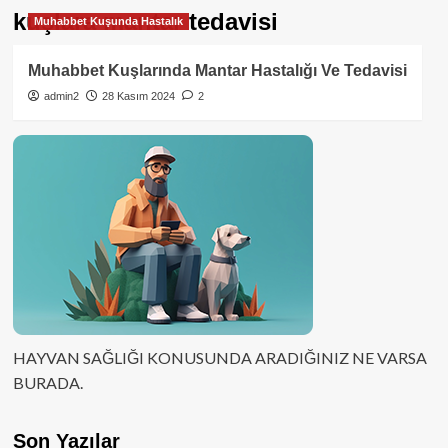
kuşlara mantar tedavisi
Muhabbet Kuşunda Hastalık
Muhabbet Kuşlarında Mantar Hastalığı Ve Tedavisi
admin2
28 Kasım 2024
2
HAYVAN SAĞLIĞI KONUSUNDA ARADIĞINIZ NE VARSA
BURADA.
Son Yazılar