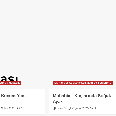
ası
unda Hastalık
Muhabbet Kuşlarında Bakım ve Beslenme
t Kuşum Yem
Muhabbet Kuşlarında Soğuk
Ayak
7 Şubat 2025
1
admin2
7 Şubat 2025
1