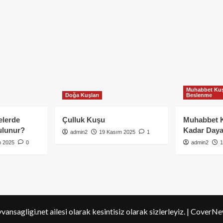
Muhabbet Kuş
Doğa Kuşları
Beslenme
elerde
Çulluk Kuşu
Muhabbet 
ulunur?
Kadar Daya
admin2
19 Kasım 2025
1
m 2025
0
admin2
1
ansagligi.net ailesi olarak kesintisiz olarak sizlerleyiz.
|
CoverNe