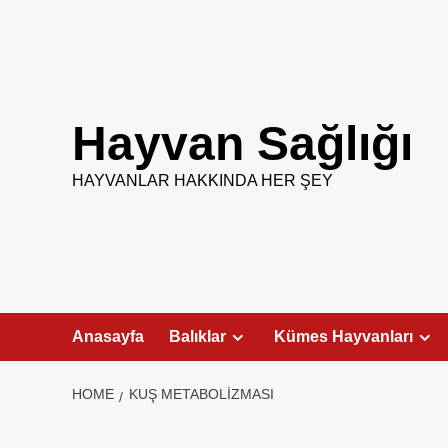
Skip
to
content
Hayvan Sağlığı
HAYVANLAR HAKKINDA HER ŞEY
Anasayfa
Balıklar
Kümes Hayvanları
HOME
KUŞ METABOLIZMASI