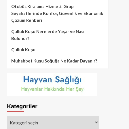
Otobüs Kiralama Hizmeti: Grup
Seyahatlerinde Konfor, Güvenlik ve Ekonomik
Çözüm Rehberi
Çulluk Kuşu Nerelerde Yaşar ve Nasıl
Bulunur?
Çulluk Kuşu
Muhabbet Kuşu Soğuğa Ne Kadar Dayanır?
Kategoriler
Kategoriler