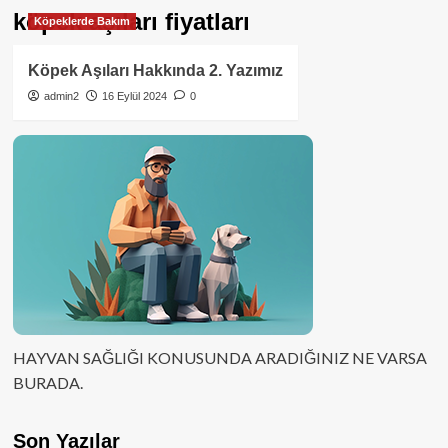
köpek aşıları fiyatları
Köpeklerde Bakım
Köpek Aşıları Hakkında 2. Yazımız
admin2
16 Eylül 2024
0
HAYVAN SAĞLIĞI KONUSUNDA ARADIĞINIZ NE VARSA
BURADA.
Son Yazılar