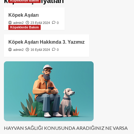
köpek aşı fiyatları
Köpeklerde Bakım
Köpek Aşıları
admin2
23 Eylül 2024
0
Köpeklerde Bakım
Köpek Aşıları Hakkında 3. Yazımız
admin2
16 Eylül 2024
0
HAYVAN SAĞLIĞI KONUSUNDA ARADIĞINIZ NE VARSA