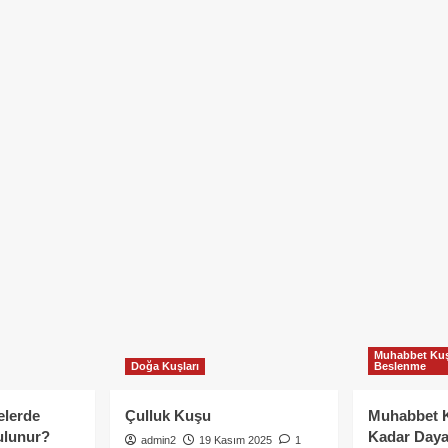
Muhabbet Kuş
Doğa Kuşları
Beslenme
elerde
Çulluk Kuşu
Muhabbet 
ulunur?
Kadar Daya
admin2
19 Kasım 2025
1