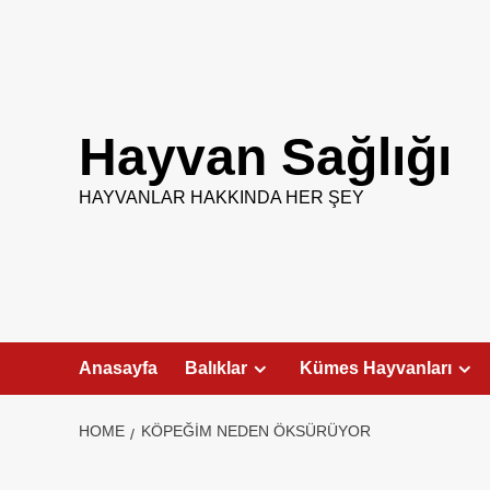
Skip
to
content
Hayvan Sağlığı
HAYVANLAR HAKKINDA HER ŞEY
Anasayfa
Balıklar
Kümes Hayvanları
HOME
KÖPEĞIM NEDEN ÖKSÜRÜYOR