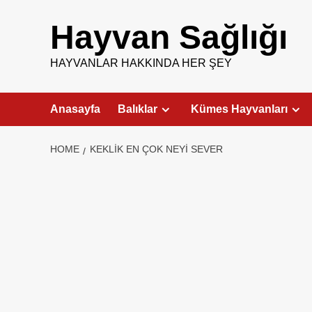
Skip
to
Hayvan Sağlığı
content
HAYVANLAR HAKKINDA HER ŞEY
Anasayfa
Balıklar
Kümes Hayvanları
HOME
KEKLIK EN ÇOK NEYI SEVER