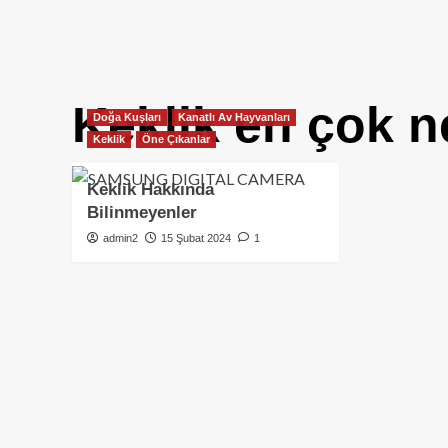
Keklik en çok n
Doğa Kuşları
Kanatlı Av Hayvanları
Keklik
Öne Çıkanlar
Keklik Hakkında
Bilinmeyenler
admin2
15 Şubat 2024
1