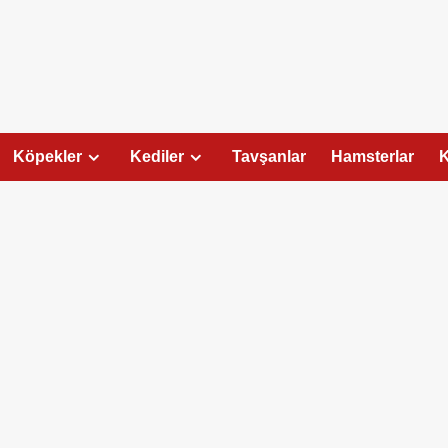
Köpekler
Kediler
Tavşanlar
Hamsterlar
K