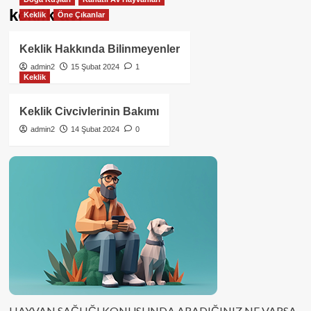
keklik avı
Keklik
Öne Çıkanlar
Keklik Hakkında Bilinmeyenler
admin2
15 Şubat 2024
1
Keklik
Keklik Civcivlerinin Bakımı
admin2
14 Şubat 2024
0
HAYVAN SAĞLIĞI KONUSUNDA ARADIĞINIZ NE VARSA