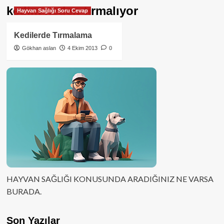
kedim neden tırmalıyor
Hayvan Sağlığı Soru Cevap
Kedilerde Tırmalama
Gökhan aslan
4 Ekim 2013
0
HAYVAN SAĞLIĞI KONUSUNDA ARADIĞINIZ NE VARSA
BURADA.
Son Yazılar