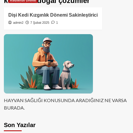
kedilerde doğal çözümler
Kedilerde Üreme
Dişi Kedi Kızgınlık Dönemi Sakinleştirici
admin2
7 Şubat 2025
1
HAYVAN SAĞLIĞI KONUSUNDA ARADIĞINIZ NE VARSA
BURADA.
Son Yazılar