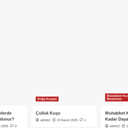
Muhabbet Kuş
Doğa Kuşları
Beslenme
elerde
Çulluk Kuşu
Muhabbet 
ulunur?
Kadar Daya
admin2
19 Kasım 2025
1
m 2025
0
admin2
1