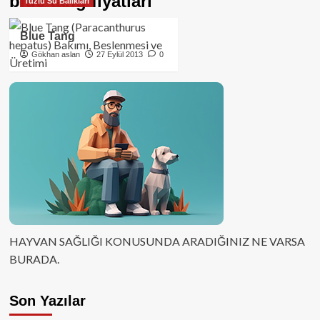
blue tang fiyatları
Tuzlu Su Balıkları
Blue Tang
Gökhan aslan
27 Eylül 2013
0
HAYVAN SAĞLIĞI KONUSUNDA ARADIĞINIZ NE VARSA
BURADA.
Son Yazılar