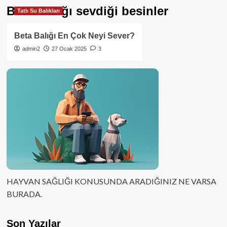
Betta balığı sevdiği besinler
Tatlı Su Balıkları
Beta Balığı En Çok Neyi Sever?
admin2
27 Ocak 2025
3
HAYVAN SAĞLIĞI KONUSUNDA ARADIĞINIZ NE VARSA
BURADA.
Son Yazılar