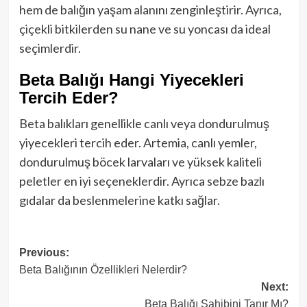
hem de balığın yaşam alanını zenginleştirir. Ayrıca,
çiçekli bitkilerden su nane ve su yoncası da ideal
seçimlerdir.
Beta Balığı Hangi Yiyecekleri
Tercih Eder?
Beta balıkları genellikle canlı veya dondurulmuş
yiyecekleri tercih eder. Artemia, canlı yemler,
dondurulmuş böcek larvaları ve yüksek kaliteli
peletler en iyi seçeneklerdir. Ayrıca sebze bazlı
gıdalar da beslenmelerine katkı sağlar.
Post
Previous:
Beta Balığının Özellikleri Nelerdir?
navigation
Next:
Beta Balığı Sahibini Tanır Mı?