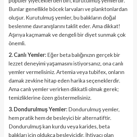
popüler yiyeceklerden biri, kurutulmuş yemlerdir.
Bunlar genellikle böcek larvaları ve planktonlardan
oluşur. Kurutulmuş yemler, bu balıkların doğal
beslenme davranışlarını taklit eder. Ama dikkat!
Aşırıya kaçmamak ve dengeli bir diyet sunmak çok
önemli.
2. Canlı Yemler:
Eğer beta balığınızın gerçek bir
lezzet deneyimi yaşamasını istiyorsanız, ona canlı
yemler vermelisiniz. Artemia veya tubifex, onların
damak zevkine hitap eden harika seçeneklerdir.
Ama canlı yemler verirken dikkatli olmak gerek;
temizliklerine özen göstermelisiniz.
3. Dondurulmuş Yemler:
Dondurulmuş yemler,
hem pratik hem de besleyici bir alternatiftir.
Dondurulmuş kan kurdu veya karides, beta
balıkları için oldukça besleyicidir. İhtiyacı olan