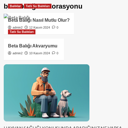
beta balığı dekorasyonu
Balıklar
Tatlı Su Balıkları
Beta Balığı Nasıl Mutlu Olur?
admin2
12 Kasım 2024
0
Tatlı Su Balıkları
Beta Balığı Akvaryumu
admin2
10 Kasım 2024
0
HAYVAN SAĞLIĞI KONUSUNDA ARADIĞINIZ NE VARSA