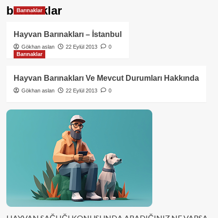
barınaklar
Barınaklar
Hayvan Barınakları – İstanbul
Gökhan aslan
22 Eylül 2013
0
Barınaklar
Hayvan Barınakları Ve Mevcut Durumları Hakkında
Gökhan aslan
22 Eylül 2013
0
HAYVAN SAĞLIĞI KONUSUNDA ARADIĞINIZ NE VARSA