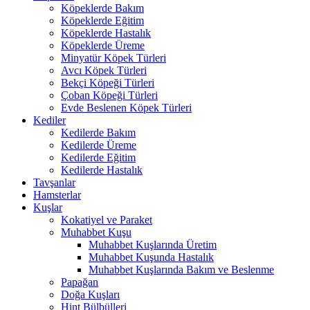
Köpeklerde Bakım
Köpeklerde Eğitim
Köpeklerde Hastalık
Köpeklerde Üreme
Minyatür Köpek Türleri
Avcı Köpek Türleri
Bekçi Köpeği Türleri
Çoban Köpeği Türleri
Evde Beslenen Köpek Türleri
Kediler
Kedilerde Bakım
Kedilerde Üreme
Kedilerde Eğitim
Kedilerde Hastalık
Tavşanlar
Hamsterlar
Kuşlar
Kokatiyel ve Paraket
Muhabbet Kuşu
Muhabbet Kuşlarında Üretim
Muhabbet Kuşunda Hastalık
Muhabbet Kuşlarında Bakım ve Beslenme
Papağan
Doğa Kuşları
Hint Bülbülleri