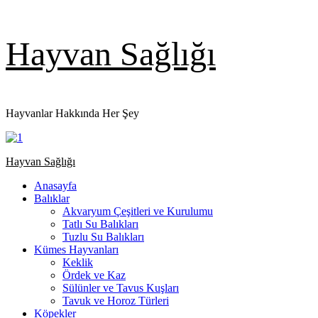
Skip
Hayvan Sağlığı
to
content
Hayvanlar Hakkında Her Şey
Primary
Hayvan Sağlığı
Menu
Anasayfa
Balıklar
Akvaryum Çeşitleri ve Kurulumu
Tatlı Su Balıkları
Tuzlu Su Balıkları
Kümes Hayvanları
Keklik
Ördek ve Kaz
Sülünler ve Tavus Kuşları
Tavuk ve Horoz Türleri
Köpekler