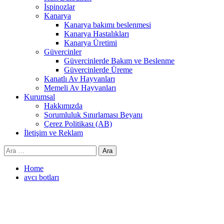
İspinozlar
Kanarya
Kanarya bakımı beslenmesi
Kanarya Hastalıkları
Kanarya Üretimi
Güvercinler
Güvercinlerde Bakım ve Beslenme
Güvercinlerde Üreme
Kanatlı Av Hayvanları
Memeli Av Hayvanları
Kurumsal
Hakkımızda
Sorumluluk Sınırlaması Beyanı
Çerez Politikası (AB)
İletişim ve Reklam
Arama:
Home
avcı botları