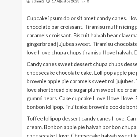
admin2
17 Ağustos 2023
0
Cupcake ipsum dolor sit amet candy canes. I lo
chocolate bar croissant. Tiramisu muffin icing 
caramels croissant. Biscuit halvah bear claw ma
gingerbread jujubes sweet. Tiramisu chocolate c
love I love chupa chups tiramisu I love halvah. D
Candy canes sweet dessert chupa chups desser
cheesecake chocolate cake. Lollipop apple pie 
brownie apple pie caramels sweet roll jujubes. 
love shortbread pie sugar plum sweet ice cream
gummi bears. Cake cupcake I love I love I love
bonbon lollipop. Fruitcake brownie cookie bo
Toffee lollipop dessert candy canes I love. Ca
cream. Bonbon apple pie halvah bonbon chupa 
cheesecake I love. Cheesecake halvah sweet lo