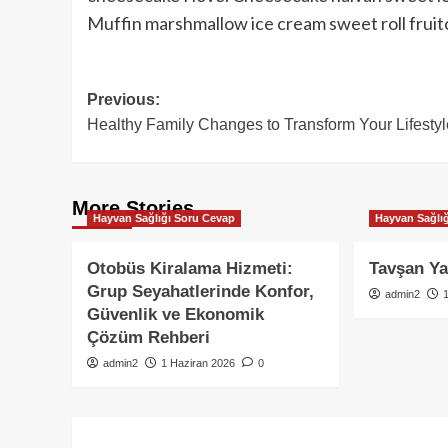
Muffin marshmallow ice cream sweet roll fruitc
Post
Previous:
Healthy Family Changes to Transform Your Lifestyl
navigation
More Stories
Hayvan Sağlığı Soru Cevap
Hayvan Sağlı
Otobüs Kiralama Hizmeti:
Tavşan Y
Grup Seyahatlerinde Konfor,
admin2
Güvenlik ve Ekonomik
Çözüm Rehberi
admin2
1 Haziran 2026
0