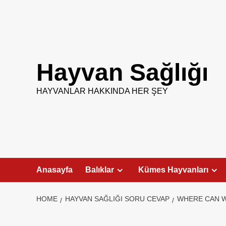
Skip
to
content
Hayvan Sağlığı
HAYVANLAR HAKKINDA HER ŞEY
Anasayfa
Balıklar
Kümes Hayvanları
HOME
HAYVAN SAĞLIĞI SORU CEVAP
WHERE CAN W