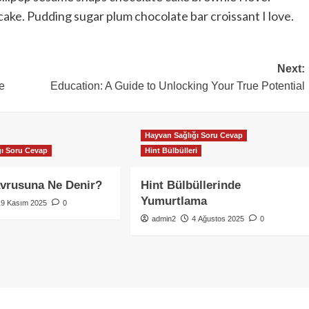
ake. Pudding sugar plum chocolate bar croissant I love.
Next:
e
Education: A Guide to Unlocking Your True Potential
Hayvan Sağlığı Soru Cevap
ğı Soru Cevap
Hint Bülbülleri
avrusuna Ne Denir?
Hint Bülbüllerinde
Yumurtlama
19 Kasım 2025
0
admin2
4 Ağustos 2025
0