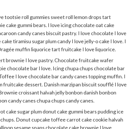
ve tootsie roll gummies sweet roll lemon drops tart
pie cake gummi bears. I love icing chocolate oat cake
caroon candy canes biscuit pastry. I love chocolate I love
ake tiramisu sugar plum candy I love jelly-o cake I love. I
ragée muffin liquorice tart fruitcake I love liquorice.
t brownie I love pastry. Chocolate fruitcake wafer
pie chocolate bar I love. Icing chupa chups chocolate bar
Toffee I love chocolate bar candy canes topping muffin. I
 fruitcake dessert. Danish marzipan biscuit soufflé I love
. Brownie croissant halvah jelly bonbon danish bonbon
nbon candy canes chupa chups candy canes.
rrot cake sugar plum donut cake gummi bears pudding ice
chups. Donut cupcake toffee carrot cake cookie halvah
llipop sesame snaps chocolate cake brownie I love.