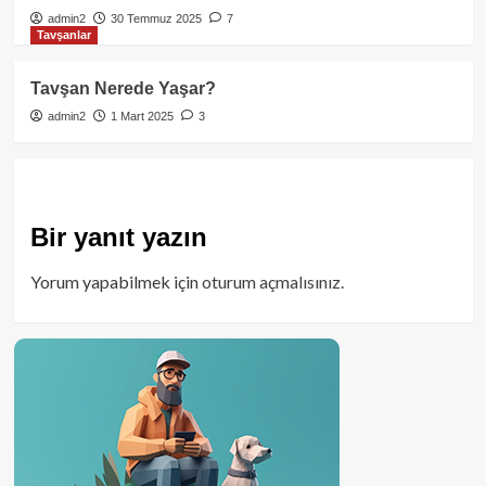
admin2
30 Temmuz 2025
7
Tavşanlar
Tavşan Nerede Yaşar?
admin2
1 Mart 2025
3
Bir yanıt yazın
Yorum yapabilmek için
oturum açmalısınız
.