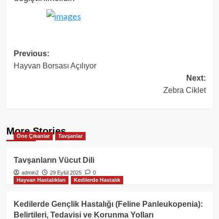
Post
Previous:
Hayvan Borsası Açılıyor
navigation
Next:
Zebra Ciklet
More Stories
Öne Çıkanlar
Tavşanlar
Tavşanların Vücut Dili
admin2
29 Eylül 2025
0
Hayvan Hastalıkları
Kedilerde Hastalık
Kedilerde Gençlik Hastalığı (Feline Panleukopenia):
Belirtileri, Tedavisi ve Korunma Yolları