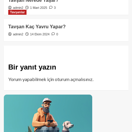
Tavşan Nerede Yaşar?
admin2
1 Mart 2025
3
Tavşanlar
Tavşan Kaç Yavru Yapar?
admin2
14 Ekim 2024
0
Bir yanıt yazın
Yorum yapabilmek için
oturum açmalısınız
.