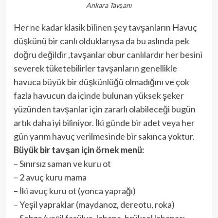
Ankara Tavşanı
Her ne kadar klasik bilinen şey tavşanların Havuç
düşkünü bir canlı olduklarıysa da bu aslında pek
doğru değildir ,tavşanlar obur canlılardır her besini
severek tüketebilirler tavşanların genellikle
havuca büyük bir düşkünlüğü olmadığını ve çok
fazla havucun da içinde bulunan yüksek şeker
yüzünden tavşanlar için zararlı olabileceği bugün
artık daha iyi biliniyor. İki günde bir adet veya her
gün yarım havuç verilmesinde bir sakınca yoktur.
Büyük bir tavşan için örnek menü:
– Sınırsız saman ve kuru ot
– 2 avuç kuru mama
– İki avuç kuru ot (yonca yaprağı)
– Yeşil yapraklar (maydanoz, dereotu, roka)
– Sebze (yeşil fasülye, lahana, brüksel lahanası,