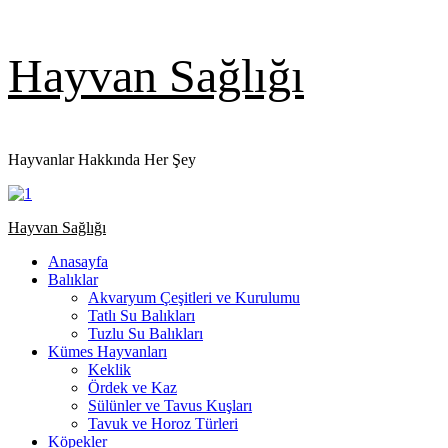
Skip
Hayvan Sağlığı
to
content
Hayvanlar Hakkında Her Şey
Primary
Hayvan Sağlığı
Menu
Anasayfa
Balıklar
Akvaryum Çeşitleri ve Kurulumu
Tatlı Su Balıkları
Tuzlu Su Balıkları
Kümes Hayvanları
Keklik
Ördek ve Kaz
Sülünler ve Tavus Kuşları
Tavuk ve Horoz Türleri
Köpekler