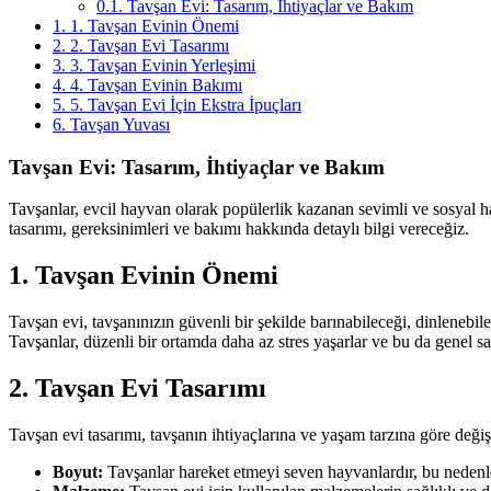
0.1.
Tavşan Evi: Tasarım, İhtiyaçlar ve Bakım
1.
1. Tavşan Evinin Önemi
2.
2. Tavşan Evi Tasarımı
3.
3. Tavşan Evinin Yerleşimi
4.
4. Tavşan Evinin Bakımı
5.
5. Tavşan Evi İçin Ekstra İpuçları
6.
Tavşan Yuvası
Tavşan Evi: Tasarım, İhtiyaçlar ve Bakım
Tavşanlar, evcil hayvan olarak popülerlik kazanan sevimli ve sosyal ha
tasarımı, gereksinimleri ve bakımı hakkında detaylı bilgi vereceğiz.
1. Tavşan Evinin Önemi
Tavşan evi, tavşanınızın güvenli bir şekilde barınabileceği, dinlenebile
Tavşanlar, düzenli bir ortamda daha az stres yaşarlar ve bu da genel sağ
2. Tavşan Evi Tasarımı
Tavşan evi tasarımı, tavşanın ihtiyaçlarına ve yaşam tarzına göre değişi
Boyut:
Tavşanlar hareket etmeyi seven hayvanlardır, bu nedenle