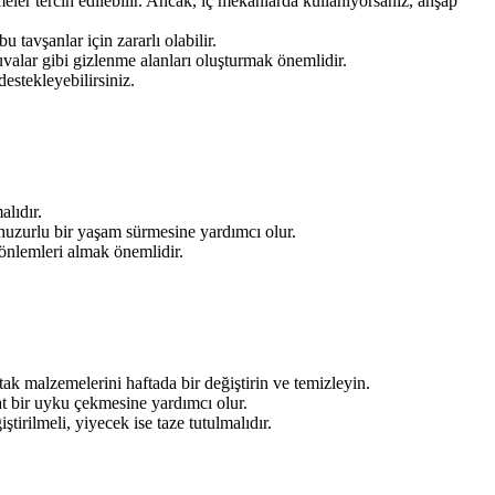
eler tercih edilebilir. Ancak, iç mekanlarda kullanıyorsanız, ahşap
 tavşanlar için zararlı olabilir.
uvalar gibi gizlenme alanları oluşturmak önemlidir.
estekleyebilirsiniz.
lıdır.
 huzurlu bir yaşam sürmesine yardımcı olur.
önlemleri almak önemlidir.
ak malzemelerini haftada bir değiştirin ve temizleyin.
t bir uyku çekmesine yardımcı olur.
tirilmeli, yiyecek ise taze tutulmalıdır.