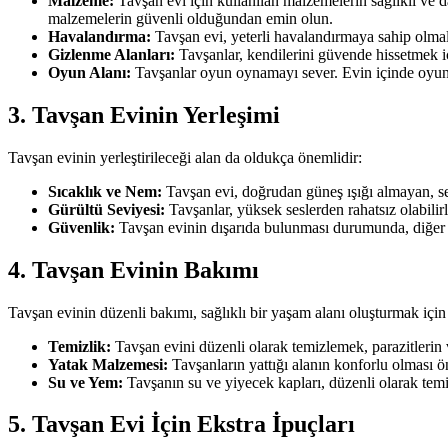
Malzeme:
Tavşan evi için kullanılan malzemelerin sağlıklı ve d
malzemelerin güvenli olduğundan emin olun.
Havalandırma:
Tavşan evi, yeterli havalandırmaya sahip olmalıd
Gizlenme Alanları:
Tavşanlar, kendilerini güvende hissetmek iç
Oyun Alanı:
Tavşanlar oyun oynamayı sever. Evin içinde oyun al
3. Tavşan Evinin Yerleşimi
Tavşan evinin yerleştirileceği alan da oldukça önemlidir:
Sıcaklık ve Nem:
Tavşan evi, doğrudan güneş ışığı almayan, se
Gürültü Seviyesi:
Tavşanlar, yüksek seslerden rahatsız olabilir
Güvenlik:
Tavşan evinin dışarıda bulunması durumunda, diğer h
4. Tavşan Evinin Bakımı
Tavşan evinin düzenli bakımı, sağlıklı bir yaşam alanı oluşturmak için 
Temizlik:
Tavşan evini düzenli olarak temizlemek, parazitlerin 
Yatak Malzemesi:
Tavşanların yattığı alanın konforlu olması 
Su ve Yem:
Tavşanın su ve yiyecek kapları, düzenli olarak temizl
5. Tavşan Evi İçin Ekstra İpuçları