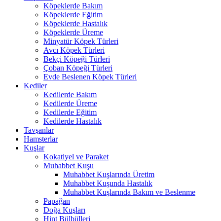
Köpeklerde Bakım
Köpeklerde Eğitim
Köpeklerde Hastalık
Köpeklerde Üreme
Minyatür Köpek Türleri
Avcı Köpek Türleri
Bekçi Köpeği Türleri
Çoban Köpeği Türleri
Evde Beslenen Köpek Türleri
Kediler
Kedilerde Bakım
Kedilerde Üreme
Kedilerde Eğitim
Kedilerde Hastalık
Tavşanlar
Hamsterlar
Kuşlar
Kokatiyel ve Paraket
Muhabbet Kuşu
Muhabbet Kuşlarında Üretim
Muhabbet Kuşunda Hastalık
Muhabbet Kuşlarında Bakım ve Beslenme
Papağan
Doğa Kuşları
Hint Bülbülleri