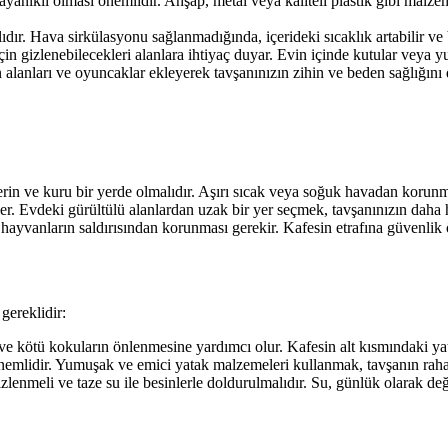
ayanıklı olması önemlidir. Ahşap, metal veya kaliteli plastik gibi malzem
ır. Hava sirkülasyonu sağlanmadığında, içerideki sıcaklık artabilir ve bu
in gizlenebilecekleri alanlara ihtiyaç duyar. Evin içinde kutular veya y
anları ve oyuncaklar ekleyerek tavşanınızın zihin ve beden sağlığını d
rin ve kuru bir yerde olmalıdır. Aşırı sıcak veya soğuk havadan korunma
ler. Evdeki gürültülü alanlardan uzak bir yer seçmek, tavşanınızın daha
ayvanların saldırısından korunması gerekir. Kafesin etrafına güvenlik 
gereklidir:
ve kötü kokuların önlenmesine yardımcı olur. Kafesin alt kısmındaki yat
önemlidir. Yumuşak ve emici yatak malzemeleri kullanmak, tavşanın raha
enmeli ve taze su ile besinlerle doldurulmalıdır. Su, günlük olarak değiş