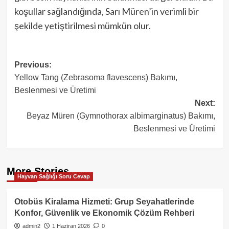
koşullar sağlandığında, Sarı Müren’in verimli bir
şekilde yetiştirilmesi mümkün olur.
Post
Previous:
Yellow Tang (Zebrasoma flavescens) Bakımı,
navigation
Beslenmesi ve Üretimi
Next:
Beyaz Müren (Gymnothorax albimarginatus) Bakımı,
Beslenmesi ve Üretimi
More Stories
Hayvan Sağlığı Soru Cevap
Otobüs Kiralama Hizmeti: Grup Seyahatlerinde
Konfor, Güvenlik ve Ekonomik Çözüm Rehberi
admin2
1 Haziran 2026
0