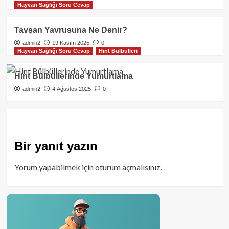
Hayvan Sağlığı Soru Cevap
Tavşan Yavrusuna Ne Denir?
admin2
19 Kasım 2025
0
Hayvan Sağlığı Soru Cevap
Hint Bülbülleri
Hint Bülbüllerinde Yumurtlama
admin2
4 Ağustos 2025
0
Bir yanıt yazın
Yorum yapabilmek için
oturum açmalısınız
.