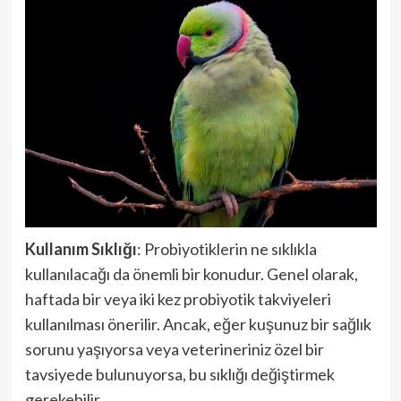
Kullanım Sıklığı
: Probiyotiklerin ne sıklıkla
kullanılacağı da önemli bir konudur. Genel olarak,
haftada bir veya iki kez probiyotik takviyeleri
kullanılması önerilir. Ancak, eğer kuşunuz bir sağlık
sorunu yaşıyorsa veya veterineriniz özel bir
tavsiyede bulunuyorsa, bu sıklığı değiştirmek
gerekebilir.