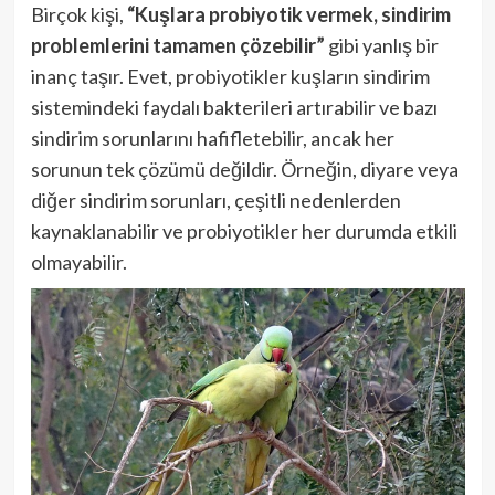
Birçok kişi,
“Kuşlara probiyotik vermek, sindirim
problemlerini tamamen çözebilir”
gibi yanlış bir
inanç taşır. Evet, probiyotikler kuşların sindirim
sistemindeki faydalı bakterileri artırabilir ve bazı
sindirim sorunlarını hafifletebilir, ancak her
sorunun tek çözümü değildir. Örneğin, diyare veya
diğer sindirim sorunları, çeşitli nedenlerden
kaynaklanabilir ve probiyotikler her durumda etkili
olmayabilir.