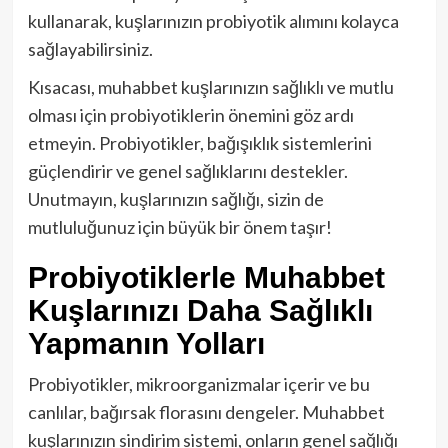
kullanarak, kuşlarınızın probiyotik alımını kolayca
sağlayabilirsiniz.
Kısacası, muhabbet kuşlarınızın sağlıklı ve mutlu
olması için probiyotiklerin önemini göz ardı
etmeyin. Probiyotikler, bağışıklık sistemlerini
güçlendirir ve genel sağlıklarını destekler.
Unutmayın, kuşlarınızın sağlığı, sizin de
mutluluğunuz için büyük bir önem taşır!
Probiyotiklerle Muhabbet
Kuşlarınızı Daha Sağlıklı
Yapmanın Yolları
Probiyotikler, mikroorganizmalar içerir ve bu
canlılar, bağırsak florasını dengeler. Muhabbet
kuşlarınızın sindirim sistemi, onların genel sağlığı