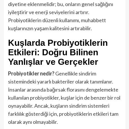
diyetine eklenmelidir; bu, onların genel sağlığını
iyileştirir ve enerji seviyelerini artırır.
Probiyotiklerin düzenli kullanımı, muhabbett
kuşlarınızın yaşam kalitesini artırabilir.
Kuşlarda Probiyotiklerin
Etkileri: Doğru Bilinen
Yanlışlar ve Gerçekler
Probiyotikler nedir?
Genellikle sindirim
sistemindeki yararlı bakteriler olarak tanımlanır.
İnsanlar arasında bağırsak florasını dengelemekte
kullanılan probiyotikler, kuşlar için de benzer bir rol
oynayabilir. Ancak, kuşların sindirim sistemleri
farklılık gösterdiği için, probiyotiklerin etkileri tam
olarak aynı olmayabilir.