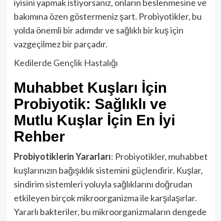
iyisini yapmak istiyorsanız, onların beslenmesine ve
bakımına özen göstermeniz şart. Probiyotikler, bu
yolda önemli bir adımdır ve sağlıklı bir kuş için
vazgeçilmez bir parçadır.
Kedilerde Gençlik Hastalığı
Muhabbet Kuşları İçin
Probiyotik: Sağlıklı ve
Mutlu Kuşlar İçin En İyi
Rehber
Probiyotiklerin Yararları
: Probiyotikler, muhabbet
kuşlarınızın bağışıklık sistemini güçlendirir. Kuşlar,
sindirim sistemleri yoluyla sağlıklarını doğrudan
etkileyen birçok mikroorganizma ile karşılaşırlar.
Yararlı bakteriler, bu mikroorganizmaların dengede