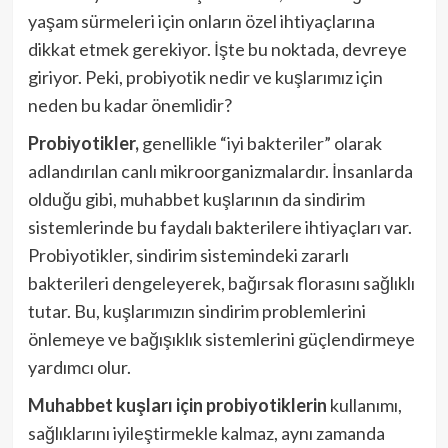
yaşam sürmeleri için onların özel ihtiyaçlarına
dikkat etmek gerekiyor. İşte bu noktada, devreye
giriyor. Peki, probiyotik nedir ve kuşlarımız için
neden bu kadar önemlidir?
Probiyotikler,
genellikle “iyi bakteriler” olarak
adlandırılan canlı mikroorganizmalardır. İnsanlarda
olduğu gibi, muhabbet kuşlarının da sindirim
sistemlerinde bu faydalı bakterilere ihtiyaçları var.
Probiyotikler, sindirim sistemindeki zararlı
bakterileri dengeleyerek, bağırsak florasını sağlıklı
tutar. Bu, kuşlarımızın sindirim problemlerini
önlemeye ve bağışıklık sistemlerini güçlendirmeye
yardımcı olur.
Muhabbet kuşları için probiyotiklerin
kullanımı,
sağlıklarını iyileştirmekle kalmaz, aynı zamanda