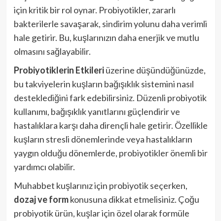
için kritik bir rol oynar. Probiyotikler, zararlı
bakterilerle savaşarak, sindirim yolunu daha verimli
hale getirir. Bu, kuşlarınızın daha enerjik ve mutlu
olmasını sağlayabilir.
Probiyotiklerin Etkileri
üzerine düşündüğünüzde,
bu takviyelerin kuşların bağışıklık sistemini nasıl
desteklediğini fark edebilirsiniz. Düzenli probiyotik
kullanımı, bağışıklık yanıtlarını güçlendirir ve
hastalıklara karşı daha dirençli hale getirir. Özellikle
kuşların stresli dönemlerinde veya hastalıkların
yaygın olduğu dönemlerde, probiyotikler önemli bir
yardımcı olabilir.
Muhabbet kuşlarınız için probiyotik seçerken,
dozaj ve form
konusuna dikkat etmelisiniz. Çoğu
probiyotik ürün, kuşlar için özel olarak formüle