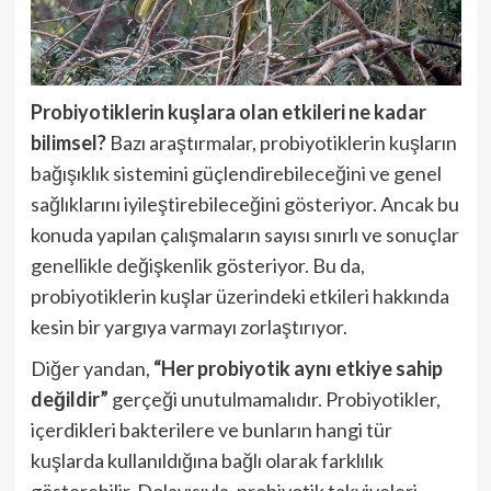
Probiyotiklerin kuşlara olan etkileri ne kadar
bilimsel?
Bazı araştırmalar, probiyotiklerin kuşların
bağışıklık sistemini güçlendirebileceğini ve genel
sağlıklarını iyileştirebileceğini gösteriyor. Ancak bu
konuda yapılan çalışmaların sayısı sınırlı ve sonuçlar
genellikle değişkenlik gösteriyor. Bu da,
probiyotiklerin kuşlar üzerindeki etkileri hakkında
kesin bir yargıya varmayı zorlaştırıyor.
Diğer yandan,
“Her probiyotik aynı etkiye sahip
değildir”
gerçeği unutulmamalıdır. Probiyotikler,
içerdikleri bakterilere ve bunların hangi tür
kuşlarda kullanıldığına bağlı olarak farklılık
gösterebilir. Dolayısıyla, probiyotik takviyeleri