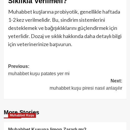
Sıklıkla Verilmeli?
Muhabbet kuşlarına probiyotik, genellikle haftada
1-2 kez verilmelidir. Bu, sindirim sistemlerini
desteklemek ve bağışıklıklarını güçlendirmek için
yeterlidir. Dozaj ve sıklık hakkında daha detaylı bilgi
için veterinerinize başvurun.
Post
Previous:
muhabbet kuşu patates yer mi
navigation
Next:
muhabbet kuşu piresi nasıl anlaşılır
More Stories
Muhabbet Kuşu
Muhabbet Kuşuna limon Zararlı mı?