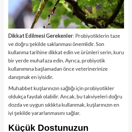
Dikkat Edilmesi Gerekenler
: Probiyotiklerin taze
ve doğru şekilde saklanması önemlidir. Son
kullanma tarihine dikkat edin ve ürünleri serin, kuru
bir yerde muhafaza edin. Ayrıca, probiyotik
kullanımına başlamadan önce veterinerinize
danışmak en iyisidir.
Muhabbet kuşlarınızın sağlığı için probiyotikler
oldukça faydalı olabilir. Ancak, bu takviyeleri doğru
dozda ve uygun sıklıkta kullanmak, kuşlarınızın en
iyi şekilde yararlanmasını sağlar.
Küçük Dostunuzun