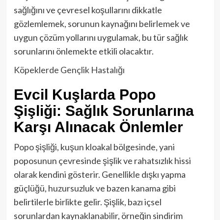
sağlığını ve çevresel koşullarını dikkatle
gözlemlemek, sorunun kaynağını belirlemek ve
uygun çözüm yollarını uygulamak, bu tür sağlık
sorunlarını önlemekte etkili olacaktır.
Köpeklerde Gençlik Hastalığı
Evcil Kuşlarda Popo
Şişliği: Sağlık Sorunlarına
Karşı Alınacak Önlemler
Popo şişliği, kuşun kloakal bölgesinde, yani
poposunun çevresinde şişlik ve rahatsızlık hissi
olarak kendini gösterir. Genellikle dışkı yapma
güçlüğü, huzursuzluk ve bazen kanama gibi
belirtilerle birlikte gelir. Şişlik, bazı içsel
sorunlardan kaynaklanabilir, örneğin sindirim