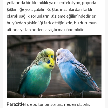
yollarında bir tıkanıklık ya da enfeksiyon, popoda
şişkinliğe yol açabilir. Kuşlar, insanlardan farklı
olarak sağlık sorunlarını gizleme eğilimindedirler,
bu yüzden şişkinliği fark ettiğinizde, bu durumun
altında yatan nedeni araştırmak önemlidir.
Parazitler
de bu tür bir soruna neden olabilir.