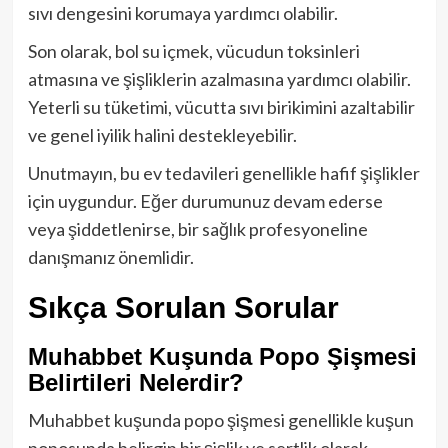
sıvı dengesini korumaya yardımcı olabilir.
Son olarak, bol su içmek, vücudun toksinleri
atmasına ve şişliklerin azalmasına yardımcı olabilir.
Yeterli su tüketimi, vücutta sıvı birikimini azaltabilir
ve genel iyilik halini destekleyebilir.
Unutmayın, bu ev tedavileri genellikle hafif şişlikler
için uygundur. Eğer durumunuz devam ederse
veya şiddetlenirse, bir sağlık profesyoneline
danışmanız önemlidir.
Sıkça Sorulan Sorular
Muhabbet Kuşunda Popo Şişmesi
Belirtileri Nelerdir?
Muhabbet kuşunda popo şişmesi genellikle kuşun