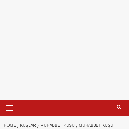
Primary
Menu
HOME
KUŞLAR
MUHABBET KUŞU
MUHABBET KUŞU