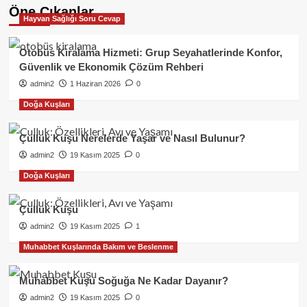
Öne Çıkanlar
Hayvan Sağlığı Soru Cevap
Otobüs Kiralama Hizmeti: Grup Seyahatlerinde Konfor,
Güvenlik ve Ekonomik Çözüm Rehberi
admin2
1 Haziran 2026
0
Doğa Kuşları
Çulluk Kuşu Nerelerde Yaşar ve Nasıl Bulunur?
admin2
19 Kasım 2025
0
Doğa Kuşları
Çulluk Kuşu
admin2
19 Kasım 2025
1
Muhabbet Kuşlarında Bakım ve Beslenme
Muhabbet Kuşu Soğuğa Ne Kadar Dayanır?
admin2
19 Kasım 2025
0