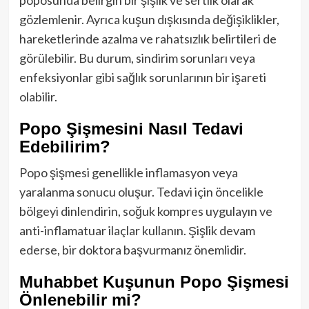
poposunda belirgin bir şişlik ve sertlik olarak
gözlemlenir. Ayrıca kuşun dışkısında değişiklikler,
hareketlerinde azalma ve rahatsızlık belirtileri de
görülebilir. Bu durum, sindirim sorunları veya
enfeksiyonlar gibi sağlık sorunlarının bir işareti
olabilir.
Popo Şişmesini Nasıl Tedavi
Edebilirim?
Popo şişmesi genellikle inflamasyon veya
yaralanma sonucu oluşur. Tedavi için öncelikle
bölgeyi dinlendirin, soğuk kompres uygulayın ve
anti-inflamatuar ilaçlar kullanın. Şişlik devam
ederse, bir doktora başvurmanız önemlidir.
Muhabbet Kuşunun Popo Şişmesi
Önlenebilir mi?