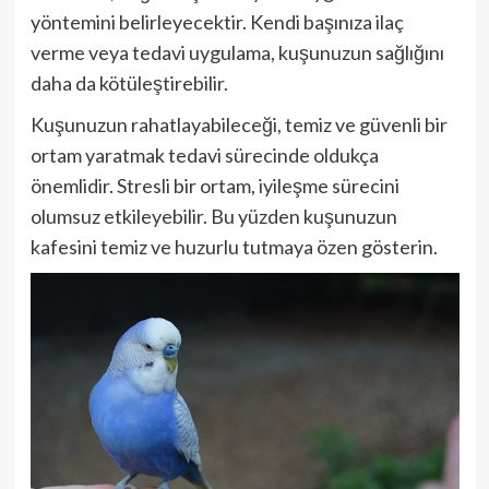
yöntemini belirleyecektir. Kendi başınıza ilaç
verme veya tedavi uygulama, kuşunuzun sağlığını
daha da kötüleştirebilir.
Kuşunuzun rahatlayabileceği, temiz ve güvenli bir
ortam yaratmak tedavi sürecinde oldukça
önemlidir. Stresli bir ortam, iyileşme sürecini
olumsuz etkileyebilir. Bu yüzden kuşunuzun
kafesini temiz ve huzurlu tutmaya özen gösterin.