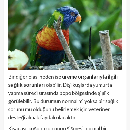
Bir diğer olası neden ise
üreme organlarıyla ilgili
sağlık sorunları
olabilir. Dişi kuşlarda yumurta
yapma süreci sırasında popo bölgesinde şişlik
görülebilir. Bu durumun normal mi yoksa bir sağlık
sorunu mu olduğunu belirlemek için veteriner
desteği almak faydalı olacaktır.
Kısacası, kuşunuzun popo şişmesi normal bir