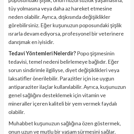
tüy yolmasına veya daha az hareket etmesine
neden olabilir. Ayrıca, dışkısında değişiklikler
görebilirsiniz. Eğer kuşunuzun poposundaki şişlik
ısrarla devam ediyorsa, profesyonel bir veterinere
danışmak en iyisidir.
Tedavi Yöntemleri Nelerdir?
Popo şişmesinin
tedavisi, temel nedeni belirlemeye bağlıdır. Eğer
sorun sindirimle ilgiliyse, diyet değişiklikleri veya
laksatifler önerilebilir. Parazitler için ise uygun
antiparaziter ilaçlar kullanılabilir. Ayrıca, kuşunuzun
genel sağlığını desteklemek için vitamin ve
mineraller içeren kaliteli bir yem vermek faydalı
olabilir.
Muhabbet kuşunuzun sağlığına özen göstermek,
onun uzun ve mutlu bir yaşam sürmesini sağlar.