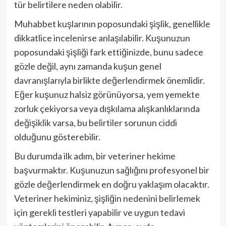
tür belirtilere neden olabilir.
Muhabbet kuşlarının poposundaki şişlik, genellikle
dikkatlice incelenirse anlaşılabilir. Kuşunuzun
poposundaki şişliği fark ettiğinizde, bunu sadece
gözle değil, aynı zamanda kuşun genel
davranışlarıyla birlikte değerlendirmek önemlidir.
Eğer kuşunuz halsiz görünüyorsa, yem yemekte
zorluk çekiyorsa veya dışkılama alışkanlıklarında
değişiklik varsa, bu belirtiler sorunun ciddi
olduğunu gösterebilir.
Bu durumda ilk adım, bir veteriner hekime
başvurmaktır. Kuşunuzun sağlığını profesyonel bir
gözle değerlendirmek en doğru yaklaşım olacaktır.
Veteriner hekiminiz, şişliğin nedenini belirlemek
için gerekli testleri yapabilir ve uygun tedavi