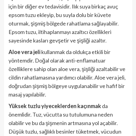
için bir diğer ev tedavisidir. Ilık suya birkaç avuç
epsom tuzu ekleyip, bu suyla dolu bir küvete
oturmak, şişmiş bölgede rahatlama sağlayabilir.
Epsom tuzu, iltihaplanmayı azaltıcı özellikleri
sayesinde kasları gevşetir ve şişliği azaltır.
Aloe vera jeli
kullanmak da oldukça etkili bir
yöntemdir. Doğal olarak anti-enflamatuar
özelliklere sahip olan aloe vera, şişliği azaltabilir ve
cildin rahatlamasına yardımcı olabilir. Aloe vera jeli,
doğrudan şişmiş bölgeye uygulanabilir ve hafif bir
masaj yapılabilir.
Yüksek tuzlu yiyeceklerden kaçınmak
da
önemlidir. Tuz, vücutta su tutulumuna neden
olabilir ve bu da şişmenin artmasına yol açabilir.
Düşük tuzlu, sağlıklı besinler tüketmek, vücudun