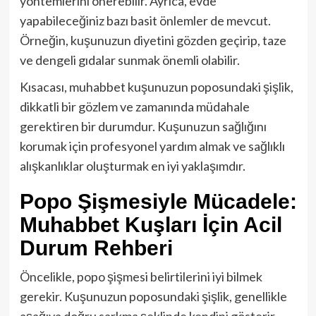
yöntemlerini önerebilir. Ayrıca, evde
yapabileceğiniz bazı basit önlemler de mevcut.
Örneğin, kuşunuzun diyetini gözden geçirip, taze
ve dengeli gıdalar sunmak önemli olabilir.
Kısacası, muhabbet kuşunuzun poposundaki şişlik,
dikkatli bir gözlem ve zamanında müdahale
gerektiren bir durumdur. Kuşunuzun sağlığını
korumak için profesyonel yardım almak ve sağlıklı
alışkanlıklar oluşturmak en iyi yaklaşımdır.
Popo Şişmesiyle Mücadele:
Muhabbet Kuşları İçin Acil
Durum Rehberi
Öncelikle, popo şişmesi belirtilerini iyi bilmek
gerekir. Kuşunuzun poposundaki şişlik, genellikle
aşağıya doğru sarkma şeklinde kendini gösterir.