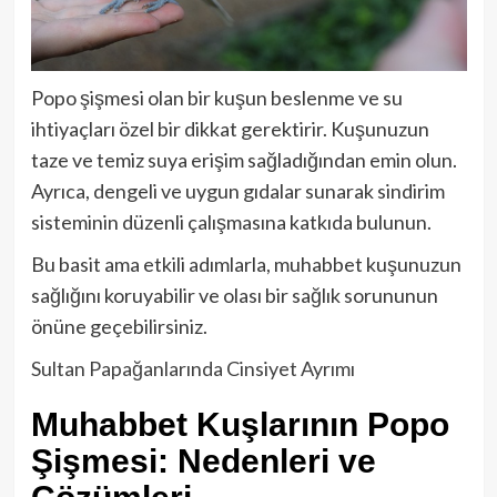
Popo şişmesi olan bir kuşun beslenme ve su
ihtiyaçları özel bir dikkat gerektirir. Kuşunuzun
taze ve temiz suya erişim sağladığından emin olun.
Ayrıca, dengeli ve uygun gıdalar sunarak sindirim
sisteminin düzenli çalışmasına katkıda bulunun.
Bu basit ama etkili adımlarla, muhabbet kuşunuzun
sağlığını koruyabilir ve olası bir sağlık sorununun
önüne geçebilirsiniz.
Sultan Papağanlarında Cinsiyet Ayrımı
Muhabbet Kuşlarının Popo
Şişmesi: Nedenleri ve