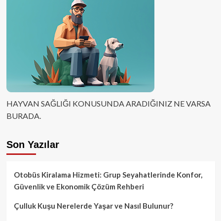
HAYVAN SAĞLIĞI KONUSUNDA ARADIĞINIZ NE VARSA
BURADA.
Son Yazılar
Otobüs Kiralama Hizmeti: Grup Seyahatlerinde Konfor,
Güvenlik ve Ekonomik Çözüm Rehberi
Çulluk Kuşu Nerelerde Yaşar ve Nasıl Bulunur?