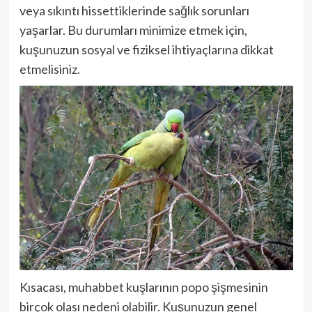
veya sıkıntı hissettiklerinde sağlık sorunları
yaşarlar. Bu durumları minimize etmek için,
kuşunuzun sosyal ve fiziksel ihtiyaçlarına dikkat
etmelisiniz.
Kısacası, muhabbet kuşlarının popo şişmesinin
birçok olası nedeni olabilir. Kuşunuzun genel