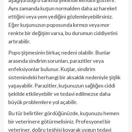
Aynı zamanda kuşun normalden daha az hareket
ettiğini veya yem yediğini gözlemleyebilirsiniz.
Eğer kuşunuzun poposunda kırmızı veya mor
renkte bir değişim varsa, bu durumun ciddiyetini
artırabilir.
Popo şişmesinin birkaç nedeni olabilir. Bunlar
arasında sindirim sorunları, parazitler veya
enfeksiyonlar bulunur. Kuşlar, sindirim
sistemindeki herhangi bir aksaklık nedeniyle şişlik
yaşayabilir. Parazitler, kuşunuzun sağlığını ciddi
şekilde etkileyebilir ve tedavi edilmezse daha
büyük problemlere yol açabilir.
Bu tür belirtiler gördüğünüzde, kuşunuzu hemen
bir veterinere götürmelisiniz. Profesyonel bir
veteriner, doğru teşhisi koyarak uygun tedavi